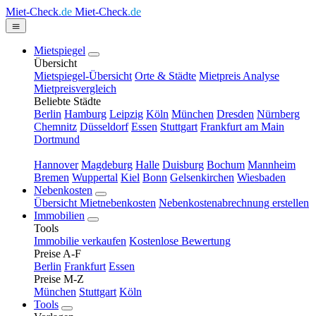
Miet-Check
.de
Miet-Check
.de
Mietspiegel
Übersicht
Mietspiegel-Übersicht
Orte & Städte
Mietpreis Analyse
Mietpreisvergleich
Beliebte Städte
Berlin
Hamburg
Leipzig
Köln
München
Dresden
Nürnberg
Chemnitz
Düsseldorf
Essen
Stuttgart
Frankfurt am Main
Dortmund
Hannover
Magdeburg
Halle
Duisburg
Bochum
Mannheim
Bremen
Wuppertal
Kiel
Bonn
Gelsenkirchen
Wiesbaden
Nebenkosten
Übersicht Mietnebenkosten
Nebenkostenabrechnung erstellen
Immobilien
Tools
Immobilie verkaufen
Kostenlose Bewertung
Preise A-F
Berlin
Frankfurt
Essen
Preise M-Z
München
Stuttgart
Köln
Tools