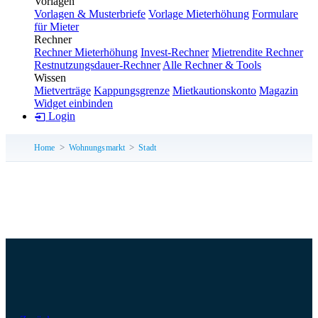
Vorlagen
Vorlagen & Musterbriefe
Vorlage Mieterhöhung
Formulare
für Mieter
Rechner
Rechner Mieterhöhung
Invest-Rechner
Mietrendite Rechner
Restnutzungsdauer-Rechner
Alle Rechner & Tools
Wissen
Mietverträge
Kappungsgrenze
Mietkautionskonto
Magazin
Widget einbinden
Login
Home
Wohnungsmarkt
Stadt