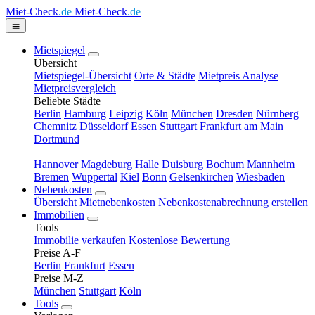
Miet-Check
.de
Miet-Check
.de
Mietspiegel
Übersicht
Mietspiegel-Übersicht
Orte & Städte
Mietpreis Analyse
Mietpreisvergleich
Beliebte Städte
Berlin
Hamburg
Leipzig
Köln
München
Dresden
Nürnberg
Chemnitz
Düsseldorf
Essen
Stuttgart
Frankfurt am Main
Dortmund
Hannover
Magdeburg
Halle
Duisburg
Bochum
Mannheim
Bremen
Wuppertal
Kiel
Bonn
Gelsenkirchen
Wiesbaden
Nebenkosten
Übersicht Mietnebenkosten
Nebenkostenabrechnung erstellen
Immobilien
Tools
Immobilie verkaufen
Kostenlose Bewertung
Preise A-F
Berlin
Frankfurt
Essen
Preise M-Z
München
Stuttgart
Köln
Tools