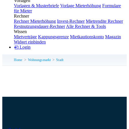
Vorlagen
Vorlagen & Musterbriefe
Vorlage Mieterhöhung
Formulare
für Mieter
Rechner
Rechner Mieterhöhung
Invest-Rechner
Mietrendite Rechner
Restnutzungsdauer-Rechner
Alle Rechner & Tools
Wissen
Mietverträge
Kappungsgrenze
Mietkautionskonto
Magazin
Widget einbinden
Login
Home
Wohnungsmarkt
Stadt