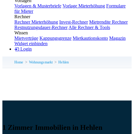
Vorlagen
Vorlagen & Musterbriefe
Vorlage Mieterhöhung
Formulare
für Mieter
Rechner
Rechner Mieterhöhung
Invest-Rechner
Mietrendite Rechner
Restnutzungsdauer-Rechner
Alle Rechner & Tools
Wissen
Mietverträge
Kappungsgrenze
Mietkautionskonto
Magazin
Widget einbinden
Login
Home
Wohnungsmarkt
Hehlen
1 Zimmer Immobilien in Hehlen