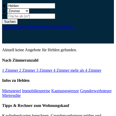
Suchen
Lieber mieten? Mietwohnungen in Hehlen →
Aktuell keine Angebote für Hehlen gefunden.
Nach Zimmeranzahl
1 Zimmer
2 Zimmer
3 Zimmer
4 Zimmer
mehr als 4 Zimmer
Infos zu Hehlen
Mietspiegel
Immobilienpreise
Kappungsgrenze
Grunderwerbsteuer
Mietrendite
Tipps & Rechner zum Wohnungskauf
Kaufnebenkosten berechnen, Grunderwerbsteuer prüfen und