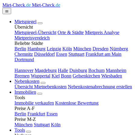
Miet-Check
.de
Miet-Check
.de
Mietspiegel
Übersicht
Mietspiegel-Übersicht
Orte & Städte
Mietpreis Analyse
Mietpreisvergleich
Beliebte Städte
Berlin
Hamburg
Leipzig
Köln
München
Dresden
Nürnberg
Chemnitz
Düsseldorf
Essen
Stuttgart
Frankfurt am Main
Dortmund
Hannover
Magdeburg
Halle
Duisburg
Bochum
Mannheim
Bremen
Wuppertal
Kiel
Bonn
Gelsenkirchen
Wiesbaden
Nebenkosten
Übersicht Mietnebenkosten
Nebenkostenabrechnung erstellen
Immobilien
Tools
Immobilie verkaufen
Kostenlose Bewertung
Preise A-F
Berlin
Frankfurt
Essen
Preise M-Z
München
Stuttgart
Köln
Tools