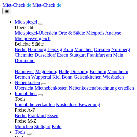
Miet-Check
.de
Miet-Check
.de
Mietspiegel
Übersicht
Mietspiegel-Übersicht
Orte & Städte
Mietpreis Analyse
Mietpreisvergleich
Beliebte Städte
Berlin
Hamburg
Leipzig
Köln
München
Dresden
Nürnberg
Chemnitz
Düsseldorf
Essen
Stuttgart
Frankfurt am Main
Dortmund
Hannover
Magdeburg
Halle
Duisburg
Bochum
Mannheim
Bremen
Wuppertal
Kiel
Bonn
Gelsenkirchen
Wiesbaden
Nebenkosten
Übersicht Mietnebenkosten
Nebenkostenabrechnung erstellen
Immobilien
Tools
Immobilie verkaufen
Kostenlose Bewertung
Preise A-F
Berlin
Frankfurt
Essen
Preise M-Z
München
Stuttgart
Köln
Tools