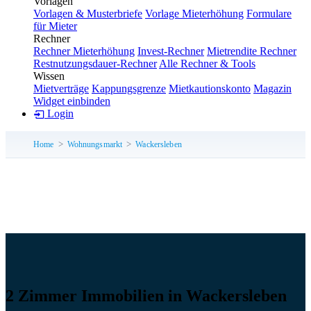
Vorlagen
Vorlagen & Musterbriefe
Vorlage Mieterhöhung
Formulare
für Mieter
Rechner
Rechner Mieterhöhung
Invest-Rechner
Mietrendite Rechner
Restnutzungsdauer-Rechner
Alle Rechner & Tools
Wissen
Mietverträge
Kappungsgrenze
Mietkautionskonto
Magazin
Widget einbinden
Login
Home
Wohnungsmarkt
Wackersleben
2 Zimmer Immobilien in Wackersleben