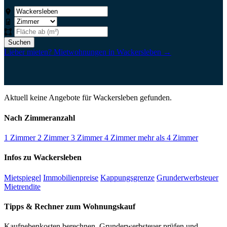
Suchen
Lieber mieten? Mietwohnungen in Wackersleben →
Aktuell keine Angebote für Wackersleben gefunden.
Nach Zimmeranzahl
1 Zimmer
2 Zimmer
3 Zimmer
4 Zimmer
mehr als 4 Zimmer
Infos zu Wackersleben
Mietspiegel
Immobilienpreise
Kappungsgrenze
Grunderwerbsteuer
Mietrendite
Tipps & Rechner zum Wohnungskauf
Kaufnebenkosten berechnen, Grunderwerbsteuer prüfen und