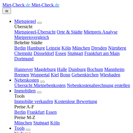
Miet-Check
.de
Miet-Check
.de
Mietspiegel
Übersicht
Mietspiegel-Übersicht
Orte & Städte
Mietpreis Analyse
Mietpreisvergleich
Beliebte Städte
Berlin
Hamburg
Leipzig
Köln
München
Dresden
Nürnberg
Chemnitz
Düsseldorf
Essen
Stuttgart
Frankfurt am Main
Dortmund
Hannover
Magdeburg
Halle
Duisburg
Bochum
Mannheim
Bremen
Wuppertal
Kiel
Bonn
Gelsenkirchen
Wiesbaden
Nebenkosten
Übersicht Mietnebenkosten
Nebenkostenabrechnung erstellen
Immobilien
Tools
Immobilie verkaufen
Kostenlose Bewertung
Preise A-F
Berlin
Frankfurt
Essen
Preise M-Z
München
Stuttgart
Köln
Tools