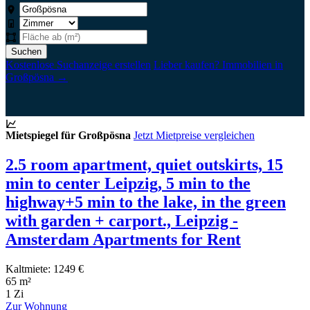
Suchen
Kostenlose Suchanzeige erstellen
Lieber kaufen? Immobilien in
Großpösna →
Mietspiegel für Großpösna
Jetzt Mietpreise vergleichen
2.5 room apartment, quiet outskirts, 15
min to center Leipzig, 5 min to the
highway+5 min to the lake, in the green
with garden + carport., Leipzig -
Amsterdam Apartments for Rent
Kaltmiete: 1249 €
65 m²
1 Zi
Zur Wohnung