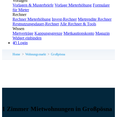
Vorlagen
Vorlagen & Musterbriefe
Vorlage Mieterhöhung
Formulare
für Mieter
Rechner
Rechner Mieterhöhung
Invest-Rechner
Mietrendite Rechner
Restnutzungsdauer-Rechner
Alle Rechner & Tools
Wissen
Mietverträge
Kappungsgrenze
Mietkautionskonto
Magazin
Widget einbinden
Login
Home
Wohnungsmarkt
Großpösna
1 Zimmer Mietwohnungen in Großpösna