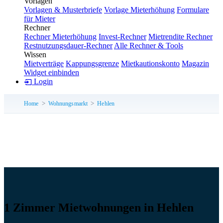
Vorlagen
Vorlagen & Musterbriefe
Vorlage Mieterhöhung
Formulare
für Mieter
Rechner
Rechner Mieterhöhung
Invest-Rechner
Mietrendite Rechner
Restnutzungsdauer-Rechner
Alle Rechner & Tools
Wissen
Mietverträge
Kappungsgrenze
Mietkautionskonto
Magazin
Widget einbinden
Login
Home
Wohnungsmarkt
Hehlen
1 Zimmer Mietwohnungen in Hehlen