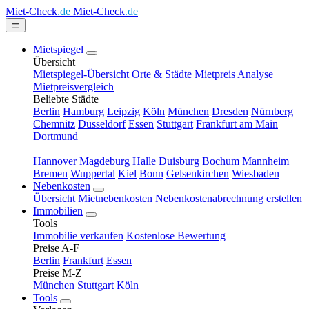
Miet-Check
.de
Miet-Check
.de
Mietspiegel
Übersicht
Mietspiegel-Übersicht
Orte & Städte
Mietpreis Analyse
Mietpreisvergleich
Beliebte Städte
Berlin
Hamburg
Leipzig
Köln
München
Dresden
Nürnberg
Chemnitz
Düsseldorf
Essen
Stuttgart
Frankfurt am Main
Dortmund
Hannover
Magdeburg
Halle
Duisburg
Bochum
Mannheim
Bremen
Wuppertal
Kiel
Bonn
Gelsenkirchen
Wiesbaden
Nebenkosten
Übersicht Mietnebenkosten
Nebenkostenabrechnung erstellen
Immobilien
Tools
Immobilie verkaufen
Kostenlose Bewertung
Preise A-F
Berlin
Frankfurt
Essen
Preise M-Z
München
Stuttgart
Köln
Tools