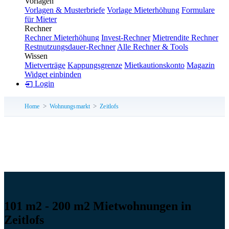
Vorlagen
Vorlagen & Musterbriefe
Vorlage Mieterhöhung
Formulare
für Mieter
Rechner
Rechner Mieterhöhung
Invest-Rechner
Mietrendite Rechner
Restnutzungsdauer-Rechner
Alle Rechner & Tools
Wissen
Mietverträge
Kappungsgrenze
Mietkautionskonto
Magazin
Widget einbinden
Login
Home
Wohnungsmarkt
Zeitlofs
101 m2 - 200 m2 Mietwohnungen in
Zeitlofs