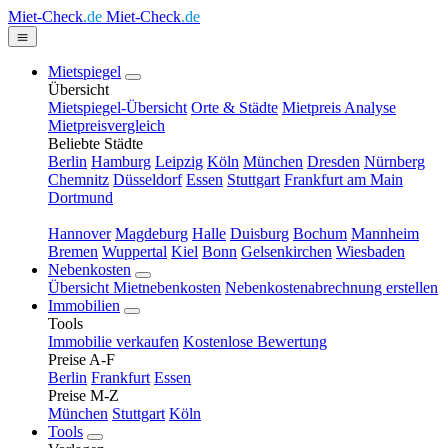
Miet-Check
.de
Miet-Check
.de
Mietspiegel
Übersicht
Mietspiegel-Übersicht
Orte & Städte
Mietpreis Analyse
Mietpreisvergleich
Beliebte Städte
Berlin
Hamburg
Leipzig
Köln
München
Dresden
Nürnberg
Chemnitz
Düsseldorf
Essen
Stuttgart
Frankfurt am Main
Dortmund
Hannover
Magdeburg
Halle
Duisburg
Bochum
Mannheim
Bremen
Wuppertal
Kiel
Bonn
Gelsenkirchen
Wiesbaden
Nebenkosten
Übersicht Mietnebenkosten
Nebenkostenabrechnung erstellen
Immobilien
Tools
Immobilie verkaufen
Kostenlose Bewertung
Preise A-F
Berlin
Frankfurt
Essen
Preise M-Z
München
Stuttgart
Köln
Tools