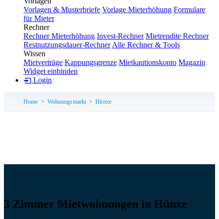
Vorlagen
Vorlagen & Musterbriefe
Vorlage Mieterhöhung
Formulare
für Mieter
Rechner
Rechner Mieterhöhung
Invest-Rechner
Mietrendite Rechner
Restnutzungsdauer-Rechner
Alle Rechner & Tools
Wissen
Mietverträge
Kappungsgrenze
Mietkautionskonto
Magazin
Widget einbinden
Login
Home
Wohnungsmarkt
Hünxe
3 Zimmer Mietwohnungen in Hünxe