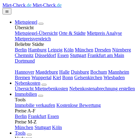
Miet-Check
.de
Miet-Check
.de
Mietspiegel
Übersicht
Mietspiegel-Übersicht
Orte & Städte
Mietpreis Analyse
Mietpreisvergleich
Beliebte Städte
Berlin
Hamburg
Leipzig
Köln
München
Dresden
Nürnberg
Chemnitz
Düsseldorf
Essen
Stuttgart
Frankfurt am Main
Dortmund
Hannover
Magdeburg
Halle
Duisburg
Bochum
Mannheim
Bremen
Wuppertal
Kiel
Bonn
Gelsenkirchen
Wiesbaden
Nebenkosten
Übersicht Mietnebenkosten
Nebenkostenabrechnung erstellen
Immobilien
Tools
Immobilie verkaufen
Kostenlose Bewertung
Preise A-F
Berlin
Frankfurt
Essen
Preise M-Z
München
Stuttgart
Köln
Tools