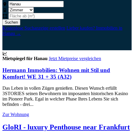
Suchen
Kostenlose Suchanzeige erstellen
Lieber kaufen? Immobilien in
Hanau →
Mietspiegel für Hanau
Jetzt Mietpreise vergleichen
Hermann Immobilien: Wohnen mit Stil und
Komfort! WE 31 + 35 (A32)
Das Leben in vollen Zügen genießen. Diesen Wunsch erfüllt
3STORIES seinen Bewohnern im imposanten historischen Kasino
im Pioneer Park. Egal in welcher Phase Ihres Lebens Sie sich
befinden - drei...
Zur Wohnung
GloRI - luxury Penthouse near Frankfurt