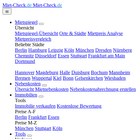
Miet-Check
.de
Miet-Check
.de
Mietspiegel
Übersicht
Mietspiegel-Übersicht
Orte & Städte
Mietpreis Analyse
Mietpreisvergleich
Beliebte Städte
Berlin
Hamburg
Leipzig
Köln
München
Dresden
Nürnberg
Chemnitz
Düsseldorf
Essen
Stuttgart
Frankfurt am Main
Dortmund
Hannover
Magdeburg
Halle
Duisburg
Bochum
Mannheim
Bremen
Wuppertal
Kiel
Bonn
Gelsenkirchen
Wiesbaden
Nebenkosten
Übersicht Mietnebenkosten
Nebenkostenabrechnung erstellen
Immobilien
Tools
Immobilie verkaufen
Kostenlose Bewertung
Preise A-F
Berlin
Frankfurt
Essen
Preise M-Z
München
Stuttgart
Köln
Tools