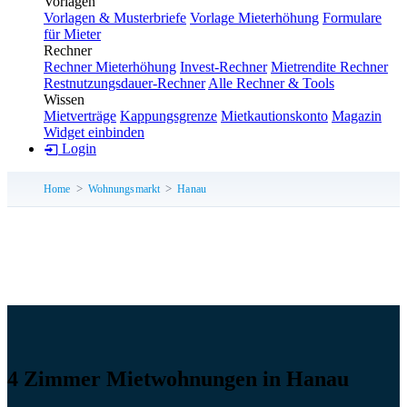
Vorlagen
Vorlagen & Musterbriefe
Vorlage Mieterhöhung
Formulare
für Mieter
Rechner
Rechner Mieterhöhung
Invest-Rechner
Mietrendite Rechner
Restnutzungsdauer-Rechner
Alle Rechner & Tools
Wissen
Mietverträge
Kappungsgrenze
Mietkautionskonto
Magazin
Widget einbinden
Login
Home
Wohnungsmarkt
Hanau
4 Zimmer Mietwohnungen in Hanau