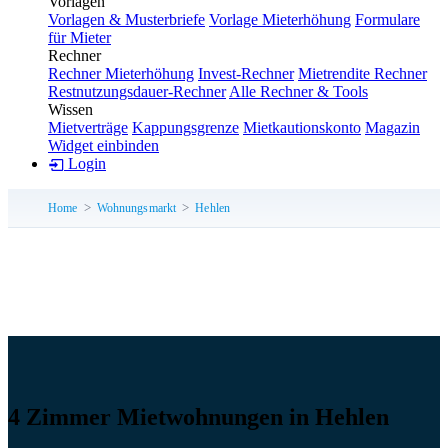
Vorlagen
Vorlagen & Musterbriefe
Vorlage Mieterhöhung
Formulare
für Mieter
Rechner
Rechner Mieterhöhung
Invest-Rechner
Mietrendite Rechner
Restnutzungsdauer-Rechner
Alle Rechner & Tools
Wissen
Mietverträge
Kappungsgrenze
Mietkautionskonto
Magazin
Widget einbinden
Login
Home
Wohnungsmarkt
Hehlen
4 Zimmer Mietwohnungen in Hehlen