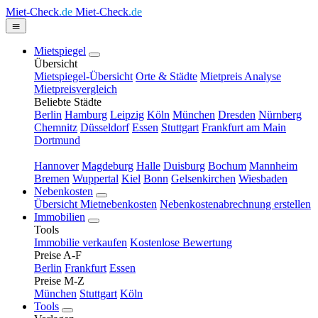
Miet-Check
.de
Miet-Check
.de
Mietspiegel
Übersicht
Mietspiegel-Übersicht
Orte & Städte
Mietpreis Analyse
Mietpreisvergleich
Beliebte Städte
Berlin
Hamburg
Leipzig
Köln
München
Dresden
Nürnberg
Chemnitz
Düsseldorf
Essen
Stuttgart
Frankfurt am Main
Dortmund
Hannover
Magdeburg
Halle
Duisburg
Bochum
Mannheim
Bremen
Wuppertal
Kiel
Bonn
Gelsenkirchen
Wiesbaden
Nebenkosten
Übersicht Mietnebenkosten
Nebenkostenabrechnung erstellen
Immobilien
Tools
Immobilie verkaufen
Kostenlose Bewertung
Preise A-F
Berlin
Frankfurt
Essen
Preise M-Z
München
Stuttgart
Köln
Tools