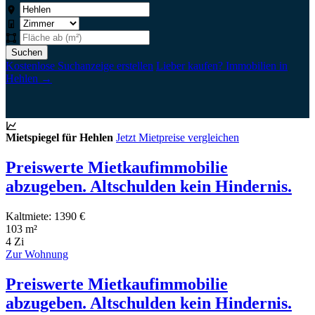
Suchen
Kostenlose Suchanzeige erstellen
Lieber kaufen? Immobilien in
Hehlen →
Mietspiegel für Hehlen
Jetzt Mietpreise vergleichen
Preiswerte Mietkaufimmobilie
abzugeben. Altschulden kein Hindernis.
Kaltmiete: 1390 €
103 m²
4 Zi
Zur Wohnung
Preiswerte Mietkaufimmobilie
abzugeben. Altschulden kein Hindernis.