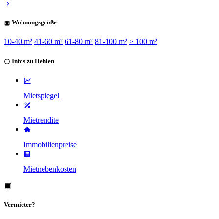
Wohnungsgröße
10-40 m²
41-60 m²
61-80 m²
81-100 m²
> 100 m²
Infos zu Hehlen
Mietspiegel
Mietrendite
Immobilienpreise
Mietnebenkosten
Vermieter?