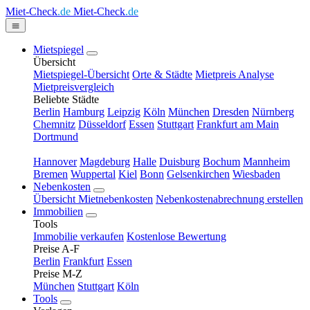
Miet-Check
.de
Miet-Check
.de
Mietspiegel
Übersicht
Mietspiegel-Übersicht
Orte & Städte
Mietpreis Analyse
Mietpreisvergleich
Beliebte Städte
Berlin
Hamburg
Leipzig
Köln
München
Dresden
Nürnberg
Chemnitz
Düsseldorf
Essen
Stuttgart
Frankfurt am Main
Dortmund
Hannover
Magdeburg
Halle
Duisburg
Bochum
Mannheim
Bremen
Wuppertal
Kiel
Bonn
Gelsenkirchen
Wiesbaden
Nebenkosten
Übersicht Mietnebenkosten
Nebenkostenabrechnung erstellen
Immobilien
Tools
Immobilie verkaufen
Kostenlose Bewertung
Preise A-F
Berlin
Frankfurt
Essen
Preise M-Z
München
Stuttgart
Köln
Tools