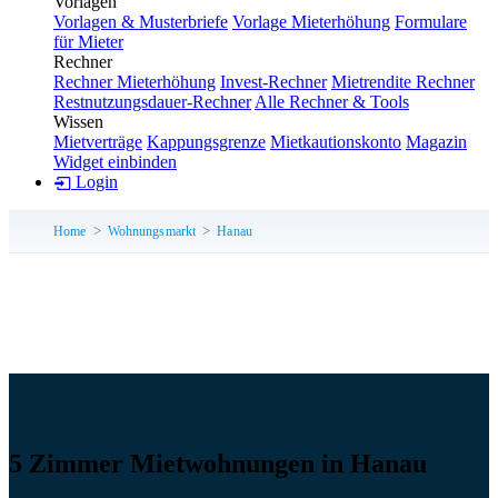
Vorlagen
Vorlagen & Musterbriefe
Vorlage Mieterhöhung
Formulare
für Mieter
Rechner
Rechner Mieterhöhung
Invest-Rechner
Mietrendite Rechner
Restnutzungsdauer-Rechner
Alle Rechner & Tools
Wissen
Mietverträge
Kappungsgrenze
Mietkautionskonto
Magazin
Widget einbinden
Login
Home
Wohnungsmarkt
Hanau
5 Zimmer Mietwohnungen in Hanau