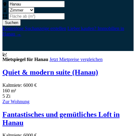
Suchen
Kostenlose Suchanzeige erstellen
Lieber kaufen? Immobilien in
Hanau →
Mietspiegel für Hanau
Jetzt Mietpreise vergleichen
Quiet & modern suite (Hanau)
Kaltmiete: 6000 €
160 m²
5 Zi
Zur Wohnung
Fantastisches und gemütliches Loft in
Hanau
Kaltmiete: 6000 €