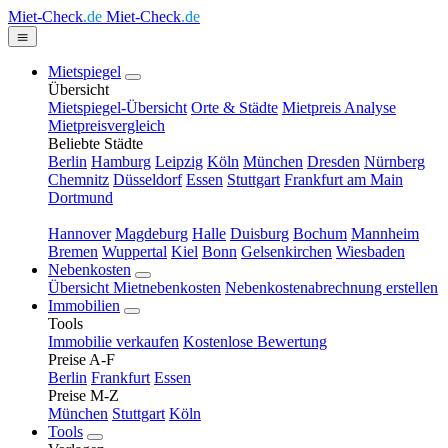
Miet-Check
.de
Miet-Check
.de
Mietspiegel
Übersicht
Mietspiegel-Übersicht
Orte & Städte
Mietpreis Analyse
Mietpreisvergleich
Beliebte Städte
Berlin
Hamburg
Leipzig
Köln
München
Dresden
Nürnberg
Chemnitz
Düsseldorf
Essen
Stuttgart
Frankfurt am Main
Dortmund
Hannover
Magdeburg
Halle
Duisburg
Bochum
Mannheim
Bremen
Wuppertal
Kiel
Bonn
Gelsenkirchen
Wiesbaden
Nebenkosten
Übersicht Mietnebenkosten
Nebenkostenabrechnung erstellen
Immobilien
Tools
Immobilie verkaufen
Kostenlose Bewertung
Preise A-F
Berlin
Frankfurt
Essen
Preise M-Z
München
Stuttgart
Köln
Tools