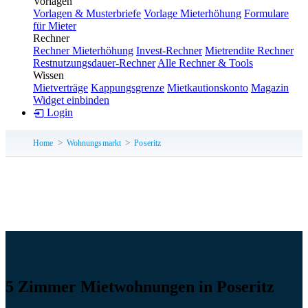
Vorlagen
Vorlagen & Musterbriefe
Vorlage Mieterhöhung
Formulare
für Mieter
Rechner
Rechner Mieterhöhung
Invest-Rechner
Mietrendite Rechner
Restnutzungsdauer-Rechner
Alle Rechner & Tools
Wissen
Mietverträge
Kappungsgrenze
Mietkautionskonto
Magazin
Widget einbinden
Login
Home
Wohnungsmarkt
Poseritz
5 Zimmer Mietwohnungen in Poseritz