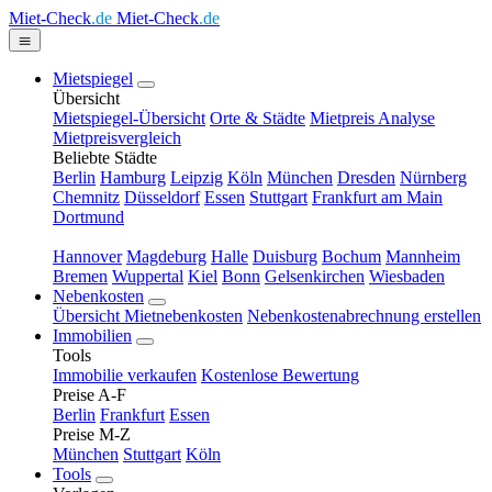
Miet-Check
.de
Miet-Check
.de
Mietspiegel
Übersicht
Mietspiegel-Übersicht
Orte & Städte
Mietpreis Analyse
Mietpreisvergleich
Beliebte Städte
Berlin
Hamburg
Leipzig
Köln
München
Dresden
Nürnberg
Chemnitz
Düsseldorf
Essen
Stuttgart
Frankfurt am Main
Dortmund
Hannover
Magdeburg
Halle
Duisburg
Bochum
Mannheim
Bremen
Wuppertal
Kiel
Bonn
Gelsenkirchen
Wiesbaden
Nebenkosten
Übersicht Mietnebenkosten
Nebenkostenabrechnung erstellen
Immobilien
Tools
Immobilie verkaufen
Kostenlose Bewertung
Preise A-F
Berlin
Frankfurt
Essen
Preise M-Z
München
Stuttgart
Köln
Tools