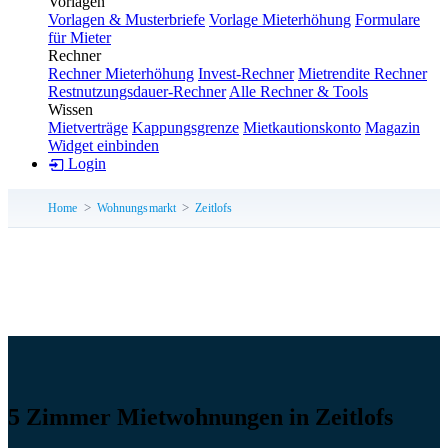
Vorlagen
Vorlagen & Musterbriefe
Vorlage Mieterhöhung
Formulare
für Mieter
Rechner
Rechner Mieterhöhung
Invest-Rechner
Mietrendite Rechner
Restnutzungsdauer-Rechner
Alle Rechner & Tools
Wissen
Mietverträge
Kappungsgrenze
Mietkautionskonto
Magazin
Widget einbinden
Login
Home
Wohnungsmarkt
Zeitlofs
5 Zimmer Mietwohnungen in Zeitlofs