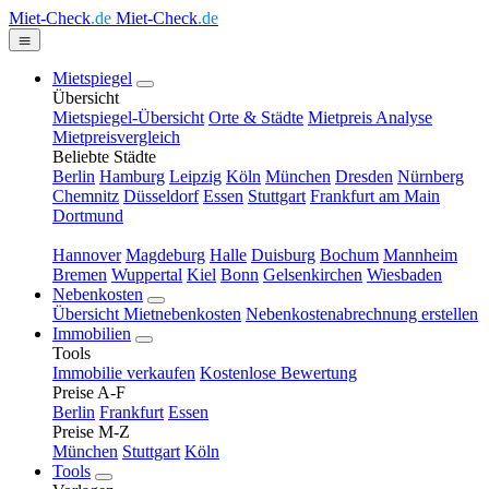
Miet-Check
.de
Miet-Check
.de
Mietspiegel
Übersicht
Mietspiegel-Übersicht
Orte & Städte
Mietpreis Analyse
Mietpreisvergleich
Beliebte Städte
Berlin
Hamburg
Leipzig
Köln
München
Dresden
Nürnberg
Chemnitz
Düsseldorf
Essen
Stuttgart
Frankfurt am Main
Dortmund
Hannover
Magdeburg
Halle
Duisburg
Bochum
Mannheim
Bremen
Wuppertal
Kiel
Bonn
Gelsenkirchen
Wiesbaden
Nebenkosten
Übersicht Mietnebenkosten
Nebenkostenabrechnung erstellen
Immobilien
Tools
Immobilie verkaufen
Kostenlose Bewertung
Preise A-F
Berlin
Frankfurt
Essen
Preise M-Z
München
Stuttgart
Köln
Tools