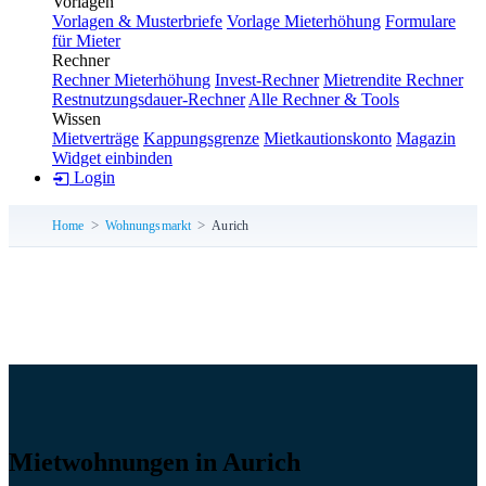
Vorlagen
Vorlagen & Musterbriefe
Vorlage Mieterhöhung
Formulare
für Mieter
Rechner
Rechner Mieterhöhung
Invest-Rechner
Mietrendite Rechner
Restnutzungsdauer-Rechner
Alle Rechner & Tools
Wissen
Mietverträge
Kappungsgrenze
Mietkautionskonto
Magazin
Widget einbinden
Login
Home
Wohnungsmarkt
Aurich
Mietwohnungen in Aurich