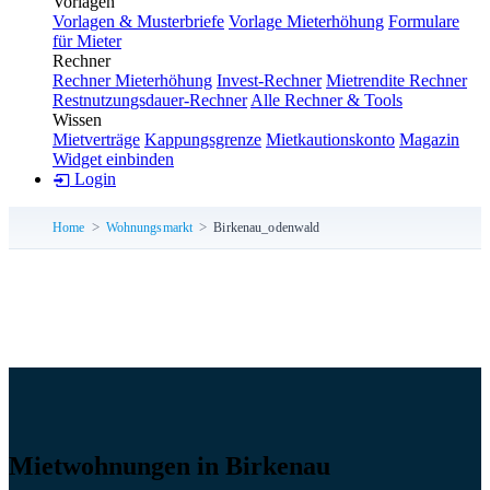
Vorlagen
Vorlagen & Musterbriefe
Vorlage Mieterhöhung
Formulare
für Mieter
Rechner
Rechner Mieterhöhung
Invest-Rechner
Mietrendite Rechner
Restnutzungsdauer-Rechner
Alle Rechner & Tools
Wissen
Mietverträge
Kappungsgrenze
Mietkautionskonto
Magazin
Widget einbinden
Login
Home
Wohnungsmarkt
Birkenau_odenwald
Mietwohnungen in Birkenau