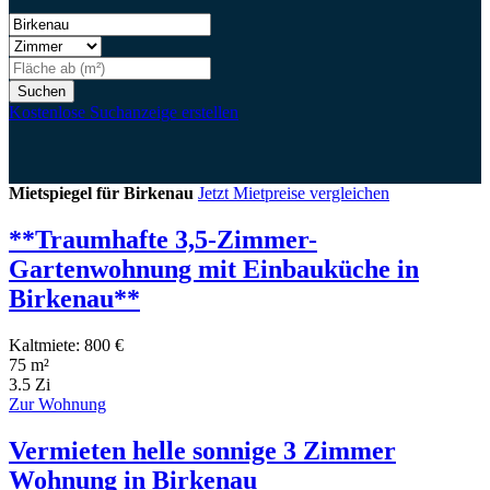
Suchen
Kostenlose Suchanzeige erstellen
Mietspiegel für Birkenau
Jetzt Mietpreise vergleichen
**Traumhafte 3,5-Zimmer-
Gartenwohnung mit Einbauküche in
Birkenau**
Kaltmiete: 800 €
75 m²
3.5 Zi
Zur Wohnung
Vermieten helle sonnige 3 Zimmer
Wohnung in Birkenau