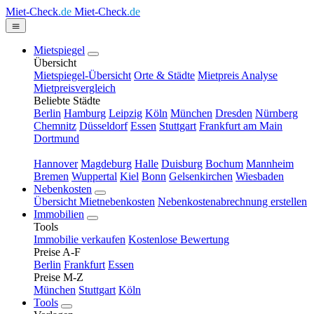
Miet-Check
.de
Miet-Check
.de
Mietspiegel
Übersicht
Mietspiegel-Übersicht
Orte & Städte
Mietpreis Analyse
Mietpreisvergleich
Beliebte Städte
Berlin
Hamburg
Leipzig
Köln
München
Dresden
Nürnberg
Chemnitz
Düsseldorf
Essen
Stuttgart
Frankfurt am Main
Dortmund
Hannover
Magdeburg
Halle
Duisburg
Bochum
Mannheim
Bremen
Wuppertal
Kiel
Bonn
Gelsenkirchen
Wiesbaden
Nebenkosten
Übersicht Mietnebenkosten
Nebenkostenabrechnung erstellen
Immobilien
Tools
Immobilie verkaufen
Kostenlose Bewertung
Preise A-F
Berlin
Frankfurt
Essen
Preise M-Z
München
Stuttgart
Köln
Tools