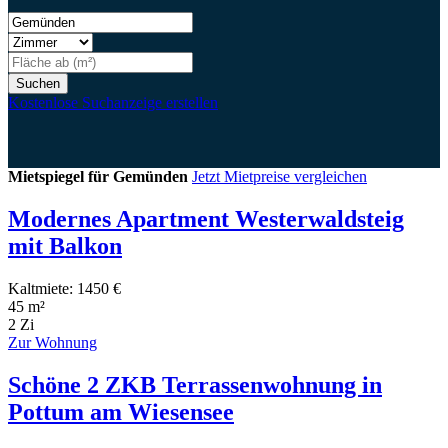
Suchen
Kostenlose Suchanzeige erstellen
Mietspiegel für Gemünden
Jetzt Mietpreise vergleichen
Modernes Apartment Westerwaldsteig
mit Balkon
Kaltmiete: 1450 €
45 m²
2 Zi
Zur Wohnung
Schöne 2 ZKB Terrassenwohnung in
Pottum am Wiesensee