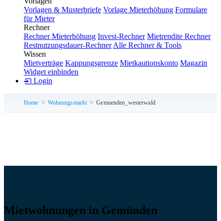
Vorlagen
Vorlagen & Musterbriefe
Vorlage Mieterhöhung
Formulare
für Mieter
Rechner
Rechner Mieterhöhung
Invest-Rechner
Mietrendite Rechner
Restnutzungsdauer-Rechner
Alle Rechner & Tools
Wissen
Mietverträge
Kappungsgrenze
Mietkautionskonto
Magazin
Widget einbinden
Login
Home
Wohnungsmarkt
Gemuenden_westerwald
Mietwohnungen in Gemünden