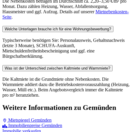
Die Nebenkosten betragen im Durchschnitt ca. 2,20–3,50 €/m² pro
Monat. Dazu zählen Heizung, Wasser, Abfallentsorgung,
Hausmeister und ggf. Aufzug. Details auf unserer
Mietnebenkosten-
Seite
.
Welche Unterlagen brauche ich für eine Wohnungsbewerbung?
Typischerweise benötigen Sie: Personalausweis, Gehaltsnachweis
(letzte 3 Monate), SCHUFA-Auskunft,
Mietschuldenfreiheitsbescheinigung und ggf. eine
Bürgschaftserklärung.
Was ist der Unterschied zwischen Kaltmiete und Warmmiete?
Die Kaltmiete ist die Grundmiete ohne Nebenkosten. Die
Warmmiete addiert dazu die Betriebskostenvorauszahlung (Heizung,
Wasser, Müll etc.). Beim Angebotsvergleich immer die Kaltmiete
pro m² heranziehen.
Weitere Informationen zu Gemünden
Mietspiegel Gemünden
Immobilienpreise Gemünden
Immobilie verkaufen