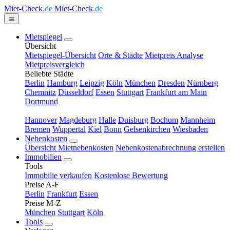
Miet-Check
.de
Miet-Check
.de
Mietspiegel
Übersicht
Mietspiegel-Übersicht
Orte & Städte
Mietpreis Analyse
Mietpreisvergleich
Beliebte Städte
Berlin
Hamburg
Leipzig
Köln
München
Dresden
Nürnberg
Chemnitz
Düsseldorf
Essen
Stuttgart
Frankfurt am Main
Dortmund
Hannover
Magdeburg
Halle
Duisburg
Bochum
Mannheim
Bremen
Wuppertal
Kiel
Bonn
Gelsenkirchen
Wiesbaden
Nebenkosten
Übersicht Mietnebenkosten
Nebenkostenabrechnung erstellen
Immobilien
Tools
Immobilie verkaufen
Kostenlose Bewertung
Preise A-F
Berlin
Frankfurt
Essen
Preise M-Z
München
Stuttgart
Köln
Tools