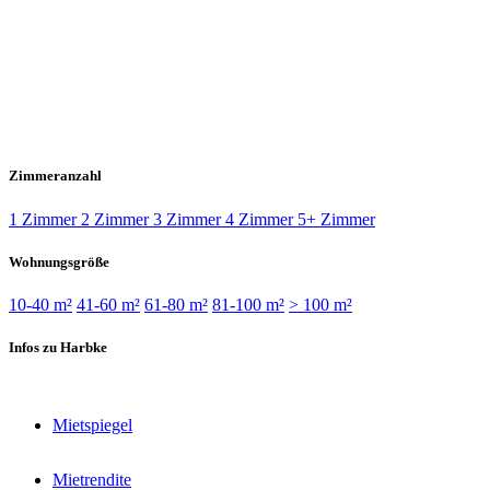
Zimmeranzahl
1 Zimmer
2 Zimmer
3 Zimmer
4 Zimmer
5+ Zimmer
Wohnungsgröße
10-40 m²
41-60 m²
61-80 m²
81-100 m²
> 100 m²
Infos zu Harbke
Mietspiegel
Mietrendite