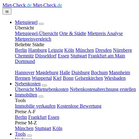
Miet-Check
.de
Miet-Check
.de
Mietspiegel
Übersicht
Mietspiegel-Übersicht
Orte & Städte
Mietpreis Analyse
Mietpreisvergleich
Beliebte Städte
Berlin
Hamburg
Leipzig
Köln
München
Dresden
Nürnberg
Chemnitz
Düsseldorf
Essen
Stuttgart
Frankfurt am Main
Dortmund
Hannover
Magdeburg
Halle
Duisburg
Bochum
Mannheim
Bremen
Wuppertal
Kiel
Bonn
Gelsenkirchen
Wiesbaden
Nebenkosten
Übersicht Mietnebenkosten
Nebenkostenabrechnung erstellen
Immobilien
Tools
Immobilie verkaufen
Kostenlose Bewertung
Preise A-F
Berlin
Frankfurt
Essen
Preise M-Z
München
Stuttgart
Köln
Tools