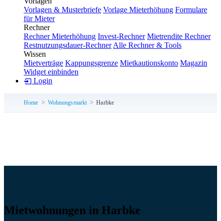
Vorlagen
Vorlagen & Musterbriefe
Vorlage Mieterhöhung
Formulare
für Mieter
Rechner
Rechner Mieterhöhung
Invest-Rechner
Mietrendite Rechner
Restnutzungsdauer-Rechner
Alle Rechner & Tools
Wissen
Mietverträge
Kappungsgrenze
Mietkautionskonto
Magazin
Widget einbinden
Login
Home
Wohnungsmarkt
Harbke
Mietwohnungen in Harbke