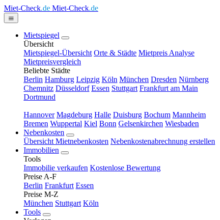
Miet-Check
.de
Miet-Check
.de
Mietspiegel
Übersicht
Mietspiegel-Übersicht
Orte & Städte
Mietpreis Analyse
Mietpreisvergleich
Beliebte Städte
Berlin
Hamburg
Leipzig
Köln
München
Dresden
Nürnberg
Chemnitz
Düsseldorf
Essen
Stuttgart
Frankfurt am Main
Dortmund
Hannover
Magdeburg
Halle
Duisburg
Bochum
Mannheim
Bremen
Wuppertal
Kiel
Bonn
Gelsenkirchen
Wiesbaden
Nebenkosten
Übersicht Mietnebenkosten
Nebenkostenabrechnung erstellen
Immobilien
Tools
Immobilie verkaufen
Kostenlose Bewertung
Preise A-F
Berlin
Frankfurt
Essen
Preise M-Z
München
Stuttgart
Köln
Tools