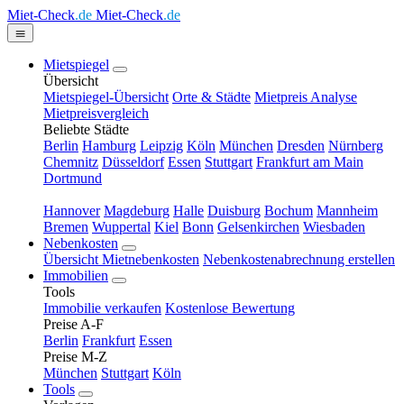
Miet-Check
.de
Miet-Check
.de
Mietspiegel
Übersicht
Mietspiegel-Übersicht
Orte & Städte
Mietpreis Analyse
Mietpreisvergleich
Beliebte Städte
Berlin
Hamburg
Leipzig
Köln
München
Dresden
Nürnberg
Chemnitz
Düsseldorf
Essen
Stuttgart
Frankfurt am Main
Dortmund
Hannover
Magdeburg
Halle
Duisburg
Bochum
Mannheim
Bremen
Wuppertal
Kiel
Bonn
Gelsenkirchen
Wiesbaden
Nebenkosten
Übersicht Mietnebenkosten
Nebenkostenabrechnung erstellen
Immobilien
Tools
Immobilie verkaufen
Kostenlose Bewertung
Preise A-F
Berlin
Frankfurt
Essen
Preise M-Z
München
Stuttgart
Köln
Tools