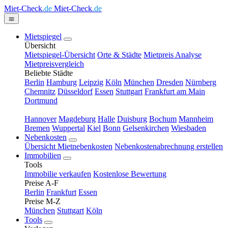
Miet-Check
.de
Miet-Check
.de
Mietspiegel
Übersicht
Mietspiegel-Übersicht
Orte & Städte
Mietpreis Analyse
Mietpreisvergleich
Beliebte Städte
Berlin
Hamburg
Leipzig
Köln
München
Dresden
Nürnberg
Chemnitz
Düsseldorf
Essen
Stuttgart
Frankfurt am Main
Dortmund
Hannover
Magdeburg
Halle
Duisburg
Bochum
Mannheim
Bremen
Wuppertal
Kiel
Bonn
Gelsenkirchen
Wiesbaden
Nebenkosten
Übersicht Mietnebenkosten
Nebenkostenabrechnung erstellen
Immobilien
Tools
Immobilie verkaufen
Kostenlose Bewertung
Preise A-F
Berlin
Frankfurt
Essen
Preise M-Z
München
Stuttgart
Köln
Tools