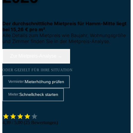
Der durchschnittliche Mietpreis für Hamm-Mitte liegt
bei 15,26 € pro m²
.
Alle Details zum Mietpreis wie Baujahr, Wohnungsgröße
und Zimmer finden Sie in der Mietpreis-Analyse.
Zur Mietpreis-Analyse →
ODER GEZIELT FÜR IHRE SITUATION
Mieterhöhung prüfen
Vermieter:
Schnellcheck starten
Mieter:
4,39 / 5,00 (25 Bewertungen)