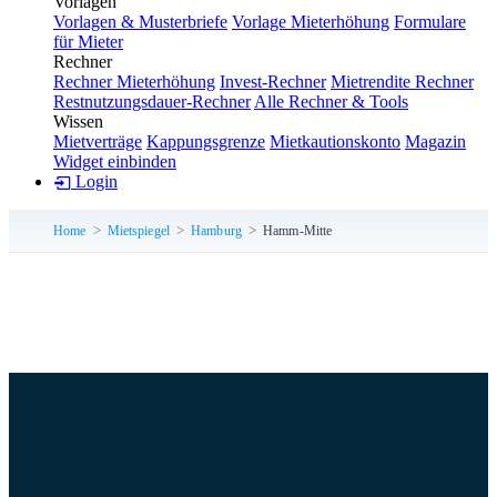
Vorlagen
Vorlagen & Musterbriefe
Vorlage Mieterhöhung
Formulare
für Mieter
Rechner
Rechner Mieterhöhung
Invest-Rechner
Mietrendite Rechner
Restnutzungsdauer-Rechner
Alle Rechner & Tools
Wissen
Mietverträge
Kappungsgrenze
Mietkautionskonto
Magazin
Widget einbinden
Login
Home
Mietspiegel
Hamburg
Hamm-Mitte