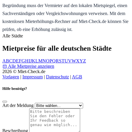
Begründung muss der Vermieter auf den lokalen Mietspiegel, einen
Sachverständigen oder Vergleichswohnungen verweisen. Mit dem
kostenlosen Mieterhöhungs-Rechner auf Miet-Check.de können Sie
prüfen, ob eine Erhöhung zulässig ist.
Alle Städte
Mietpreise für alle deutschen Städte
A
B
C
D
E
F
G
H
I
J
K
L
M
N
O
P
Q
R
S
T
U
V
W
X
Y
Z
Alle Mietpreise anzeigen
2026 © Miet-Check.de
Vorlagen
|
Impressum
|
Datenschutz
|
AGB
Hilfe benötigt?
Art der Meldung
Beschreibung