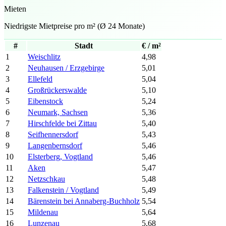
Mieten
Niedrigste Mietpreise pro m² (Ø 24 Monate)
#
Stadt
€ / m²
1
Weischlitz
4,98
2
Neuhausen / Erzgebirge
5,01
3
Ellefeld
5,04
4
Großrückerswalde
5,10
5
Eibenstock
5,24
6
Neumark, Sachsen
5,36
7
Hirschfelde bei Zittau
5,40
8
Seifhennersdorf
5,43
9
Langenbernsdorf
5,46
10
Elsterberg, Vogtland
5,46
11
Aken
5,47
12
Netzschkau
5,48
13
Falkenstein / Vogtland
5,49
14
Bärenstein bei Annaberg-Buchholz
5,54
15
Mildenau
5,64
16
Lunzenau
5,68