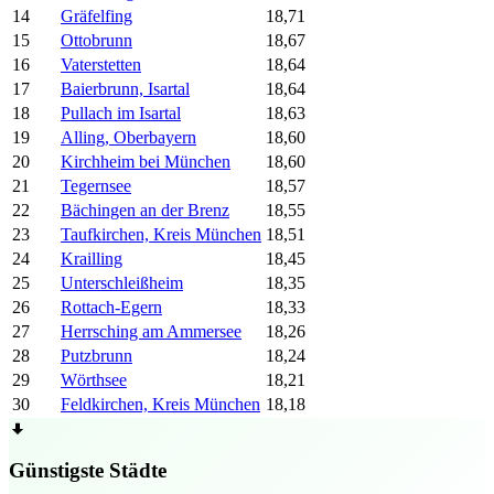
14
Gräfelfing
18,71
15
Ottobrunn
18,67
16
Vaterstetten
18,64
17
Baierbrunn, Isartal
18,64
18
Pullach im Isartal
18,63
19
Alling, Oberbayern
18,60
20
Kirchheim bei München
18,60
21
Tegernsee
18,57
22
Bächingen an der Brenz
18,55
23
Taufkirchen, Kreis München
18,51
24
Krailling
18,45
25
Unterschleißheim
18,35
26
Rottach-Egern
18,33
27
Herrsching am Ammersee
18,26
28
Putzbrunn
18,24
29
Wörthsee
18,21
30
Feldkirchen, Kreis München
18,18
Günstigste Städte