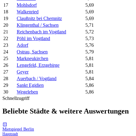
17
Mohlsdorf
5,69
18
Walkenried
5,69
19
Claußnitz bei Chemnitz
5,69
20
Klingenthal / Sachsen
5,71
21
Reichenbach im Vogtland
5,72
22
Pöhl im Vogtland
5,73
23
Adorf
5,76
24
Ostrau, Sachsen
5,79
25
Markneukirchen
5,81
26
Lengefeld, Erzgebirge
5,81
27
Geyer
5,81
28
Auerbach / Vogtland
5,84
29
Sankt Egidien
5,86
30
Wegeleben
5,86
Schnellzugriff
Beliebte Städte & weitere Auswertungen
Mietspiegel Berlin
Hauptstadt