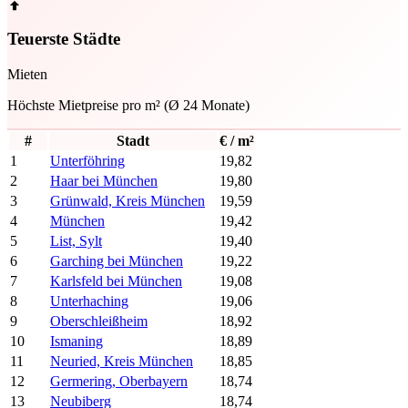
Teuerste Städte
Mieten
Höchste Mietpreise pro m² (Ø 24 Monate)
#
Stadt
€ / m²
1
Unterföhring
19,82
2
Haar bei München
19,80
3
Grünwald, Kreis München
19,59
4
München
19,42
5
List, Sylt
19,40
6
Garching bei München
19,22
7
Karlsfeld bei München
19,08
8
Unterhaching
19,06
9
Oberschleißheim
18,92
10
Ismaning
18,89
11
Neuried, Kreis München
18,85
12
Germering, Oberbayern
18,74
13
Neubiberg
18,74