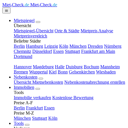
Miet-Check
.de
Miet-Check
.de
Mietspiegel
Übersicht
Mietspiegel-Übersicht
Orte & Städte
Mietpreis Analyse
Mietpreisvergleich
Beliebte Städte
Berlin
Hamburg
Leipzig
Köln
München
Dresden
Nürnberg
Chemnitz
Düsseldorf
Essen
Stuttgart
Frankfurt am Main
Dortmund
Hannover
Magdeburg
Halle
Duisburg
Bochum
Mannheim
Bremen
Wuppertal
Kiel
Bonn
Gelsenkirchen
Wiesbaden
Nebenkosten
Übersicht Mietnebenkosten
Nebenkostenabrechnung erstellen
Immobilien
Tools
Immobilie verkaufen
Kostenlose Bewertung
Preise A-F
Berlin
Frankfurt
Essen
Preise M-Z
München
Stuttgart
Köln
Tools