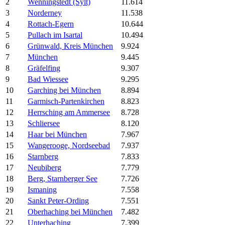
2
Wenningstedt (Sylt)
11.614
3
Norderney
11.538
4
Rottach-Egern
10.644
5
Pullach im Isartal
10.494
6
Grünwald, Kreis München
9.924
7
München
9.445
8
Gräfelfing
9.307
9
Bad Wiessee
9.295
10
Garching bei München
8.894
11
Garmisch-Partenkirchen
8.823
12
Herrsching am Ammersee
8.728
13
Schliersee
8.120
14
Haar bei München
7.967
15
Wangerooge, Nordseebad
7.937
16
Starnberg
7.833
17
Neubiberg
7.779
18
Berg, Starnberger See
7.726
19
Ismaning
7.558
20
Sankt Peter-Ording
7.551
21
Oberhaching bei München
7.482
22
Unterhaching
7.399