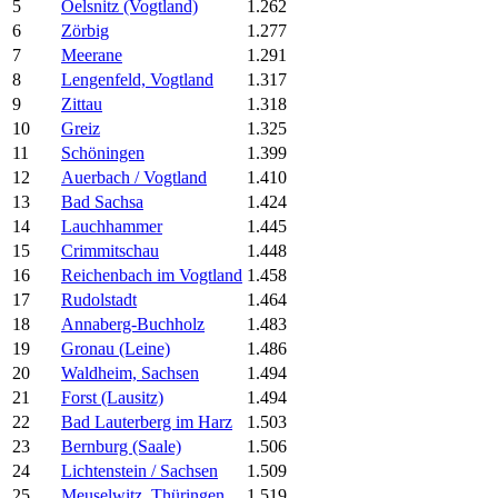
5
Oelsnitz (Vogtland)
1.262
6
Zörbig
1.277
7
Meerane
1.291
8
Lengenfeld, Vogtland
1.317
9
Zittau
1.318
10
Greiz
1.325
11
Schöningen
1.399
12
Auerbach / Vogtland
1.410
13
Bad Sachsa
1.424
14
Lauchhammer
1.445
15
Crimmitschau
1.448
16
Reichenbach im Vogtland
1.458
17
Rudolstadt
1.464
18
Annaberg-Buchholz
1.483
19
Gronau (Leine)
1.486
20
Waldheim, Sachsen
1.494
21
Forst (Lausitz)
1.494
22
Bad Lauterberg im Harz
1.503
23
Bernburg (Saale)
1.506
24
Lichtenstein / Sachsen
1.509
25
Meuselwitz, Thüringen
1.519