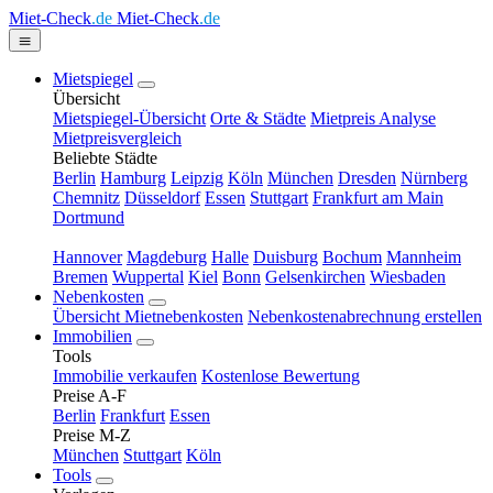
Miet-Check
.de
Miet-Check
.de
Mietspiegel
Übersicht
Mietspiegel-Übersicht
Orte & Städte
Mietpreis Analyse
Mietpreisvergleich
Beliebte Städte
Berlin
Hamburg
Leipzig
Köln
München
Dresden
Nürnberg
Chemnitz
Düsseldorf
Essen
Stuttgart
Frankfurt am Main
Dortmund
Hannover
Magdeburg
Halle
Duisburg
Bochum
Mannheim
Bremen
Wuppertal
Kiel
Bonn
Gelsenkirchen
Wiesbaden
Nebenkosten
Übersicht Mietnebenkosten
Nebenkostenabrechnung erstellen
Immobilien
Tools
Immobilie verkaufen
Kostenlose Bewertung
Preise A-F
Berlin
Frankfurt
Essen
Preise M-Z
München
Stuttgart
Köln
Tools