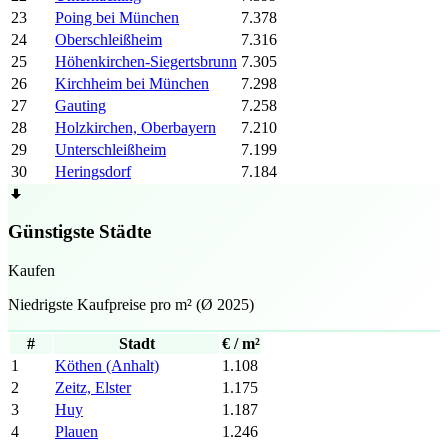
23
Poing bei München
7.378
24
Oberschleißheim
7.316
25
Höhenkirchen-Siegertsbrunn
7.305
26
Kirchheim bei München
7.298
27
Gauting
7.258
28
Holzkirchen, Oberbayern
7.210
29
Unterschleißheim
7.199
30
Heringsdorf
7.184
Günstigste Städte
Kaufen
Niedrigste Kaufpreise pro m² (Ø 2025)
#
Stadt
€ / m²
1
Köthen (Anhalt)
1.108
2
Zeitz, Elster
1.175
3
Huy
1.187
4
Plauen
1.246