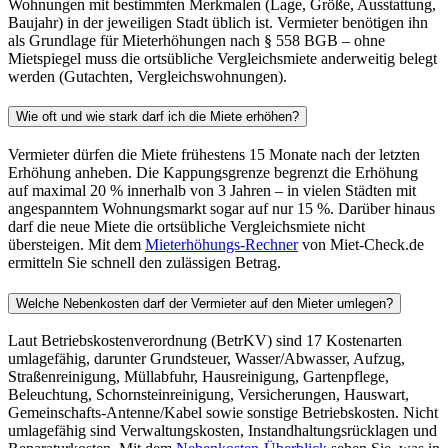
Wohnungen mit bestimmten Merkmalen (Lage, Größe, Ausstattung,
Baujahr) in der jeweiligen Stadt üblich ist. Vermieter benötigen ihn
als Grundlage für Mieterhöhungen nach § 558 BGB – ohne
Mietspiegel muss die ortsübliche Vergleichsmiete anderweitig belegt
werden (Gutachten, Vergleichswohnungen).
Wie oft und wie stark darf ich die Miete erhöhen?
Vermieter dürfen die Miete frühestens 15 Monate nach der letzten
Erhöhung anheben. Die Kappungsgrenze begrenzt die Erhöhung
auf maximal 20 % innerhalb von 3 Jahren – in vielen Städten mit
angespanntem Wohnungsmarkt sogar auf nur 15 %. Darüber hinaus
darf die neue Miete die ortsübliche Vergleichsmiete nicht
übersteigen. Mit dem
Mieterhöhungs-Rechner
von Miet-Check.de
ermitteln Sie schnell den zulässigen Betrag.
Welche Nebenkosten darf der Vermieter auf den Mieter umlegen?
Laut Betriebskostenverordnung (BetrKV) sind 17 Kostenarten
umlagefähig, darunter Grundsteuer, Wasser/Abwasser, Aufzug,
Straßenreinigung, Müllabfuhr, Hausreinigung, Gartenpflege,
Beleuchtung, Schornsteinreinigung, Versicherungen, Hauswart,
Gemeinschafts-Antenne/Kabel sowie sonstige Betriebskosten. Nicht
umlagefähig sind Verwaltungskosten, Instandhaltungsrücklagen und