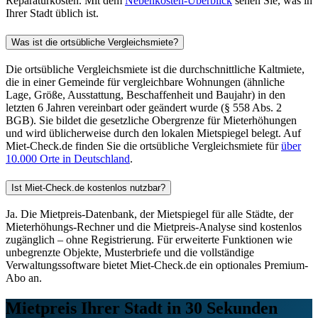
Reparaturkosten. Mit dem
Nebenkosten-Überblick
sehen Sie, was in
Ihrer Stadt üblich ist.
Was ist die ortsübliche Vergleichsmiete?
Die ortsübliche Vergleichsmiete ist die durchschnittliche Kaltmiete,
die in einer Gemeinde für vergleichbare Wohnungen (ähnliche
Lage, Größe, Ausstattung, Beschaffenheit und Baujahr) in den
letzten 6 Jahren vereinbart oder geändert wurde (§ 558 Abs. 2
BGB). Sie bildet die gesetzliche Obergrenze für Mieterhöhungen
und wird üblicherweise durch den lokalen Mietspiegel belegt. Auf
Miet-Check.de finden Sie die ortsübliche Vergleichsmiete für
über
10.000 Orte in Deutschland
.
Ist Miet-Check.de kostenlos nutzbar?
Ja. Die Mietpreis-Datenbank, der Mietspiegel für alle Städte, der
Mieterhöhungs-Rechner und die Mietpreis-Analyse sind kostenlos
zugänglich – ohne Registrierung. Für erweiterte Funktionen wie
unbegrenzte Objekte, Musterbriefe und die vollständige
Verwaltungssoftware bietet Miet-Check.de ein optionales Premium-
Abo an.
Mietpreis Ihrer Stadt in 30 Sekunden