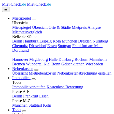
Miet-Check
.de
Miet-Check
.de
Mietspiegel
Übersicht
Mietspiegel-Übersicht
Orte & Städte
Mietpreis Analyse
Mietpreisvergleich
Beliebte Städte
Berlin
Hamburg
Leipzig
Köln
München
Dresden
Nürnberg
Chemnitz
Düsseldorf
Essen
Stuttgart
Frankfurt am Main
Dortmund
Hannover
Magdeburg
Halle
Duisburg
Bochum
Mannheim
Bremen
Wuppertal
Kiel
Bonn
Gelsenkirchen
Wiesbaden
Nebenkosten
Übersicht Mietnebenkosten
Nebenkostenabrechnung erstellen
Immobilien
Tools
Immobilie verkaufen
Kostenlose Bewertung
Preise A-F
Berlin
Frankfurt
Essen
Preise M-Z
München
Stuttgart
Köln
Tools