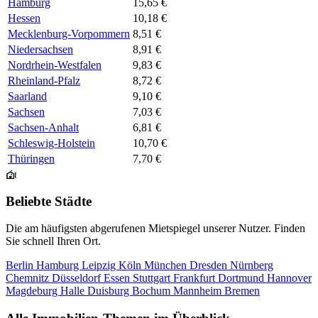
Hamburg
15,65 €
Hessen
10,18 €
Mecklenburg-Vorpommern
8,51 €
Niedersachsen
8,91 €
Nordrhein-Westfalen
9,83 €
Rheinland-Pfalz
8,72 €
Saarland
9,10 €
Sachsen
7,03 €
Sachsen-Anhalt
6,81 €
Schleswig-Holstein
10,70 €
Thüringen
7,70 €
Beliebte Städte
Die am häufigsten abgerufenen Mietspiegel unserer Nutzer. Finden
Sie schnell Ihren Ort.
Berlin
Hamburg
Leipzig
Köln
München
Dresden
Nürnberg
Chemnitz
Düsseldorf
Essen
Stuttgart
Frankfurt
Dortmund
Hannover
Magdeburg
Halle
Duisburg
Bochum
Mannheim
Bremen