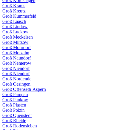
Groß Kordshagen
Groß Krams
Groß Kreutz
Groß Kummerfeld
Groß Laasch
Groß Lindow
Groß Luckow
Groß Meckelsen
Groß Miltzow
Groß Mohrdorf
Groß Molzahn
Groß Naundorf
Groß Nemerow
Groß Niendorf
Groß Niendorf
Groß Nordende
Groß Oesingen
Groß Offenseth-Aspern
Groß Pampau
Groß Pankow
Groß Plasten
Groß Polzin
Groß Quenstedt
Groß Rheide
Groß Rodensleben