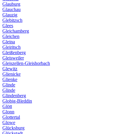
Glauburg
Glauchau
Glauzig
Glebitzsch
Glees
Gleichamberg
Gleichen
Gleina
Gleiritsch
Gleißenberg
Gleisweiler
Gleiszellen-Gleishorbach
Glewitz
Glienicke
Glienke
Glinde
Glinde
Glindenberg
Globig-Bleddin
Glött
Glonn
Glottertal
Glowe
Glücksburg
Glückstadt