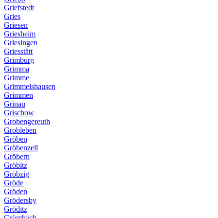
Griefstedt
Gries
Griesen
Griesheim
Griesingen
Griesstätt
Grimburg
Grimma
Grimme
Grimmelshausen
Grimmen
Grinau
Grischow
Grobengereuth
Grobleben
Gröben
Gröbenzell
Gröbern
Gröbitz
Gröbzig
Gröde
Gröden
Grödersby
Gröditz
Grömbach