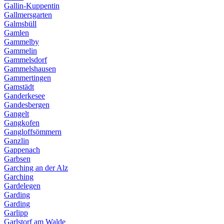
Gallin-Kuppentin
Gallmersgarten
Galmsbüll
Gamlen
Gammelby
Gammelin
Gammelsdorf
Gammelshausen
Gammertingen
Gamstädt
Ganderkesee
Gandesbergen
Gangelt
Gangkofen
Gangloffsömmern
Ganzlin
Gappenach
Garbsen
Garching an der Alz
Garching
Gardelegen
Garding
Garding
Garlipp
Garlstorf am Walde