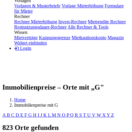
Vorlagen
Vorlagen & Musterbriefe
Vorlage Mieterhöhung
Formulare
für Mieter
Rechner
Rechner Mieterhöhung
Invest-Rechner
Mietrendite Rechner
Restnutzungsdauer-Rechner
Alle Rechner & Tools
Wissen
Mietverträge
Kappungsgrenze
Mietkautionskonto
Magazin
Widget einbinden
Login
Immobilienpreise – Orte mit „G"
Home
Immobilienpreise mit G
A
B
C
D
E
F
G
H
I
J
K
L
M
N
O
P
Q
R
S
T
U
V
W
X
Y
Z
823 Orte gefunden