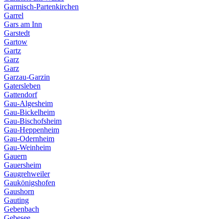
Garmisch-Partenkirchen
Garrel
Gars am Inn
Garstedt
Gartow
Gartz
Garz
Garz
Garzau-Garzin
Gatersleben
Gattendorf
Gau-Algesheim
Gau-Bickelheim
Gau-Bischofsheim
Gau-Heppenheim
Gau-Odernheim
Gau-Weinheim
Gauern
Gauersheim
Gaugrehweiler
Gaukönigshofen
Gaushorn
Gauting
Gebenbach
Gebesee