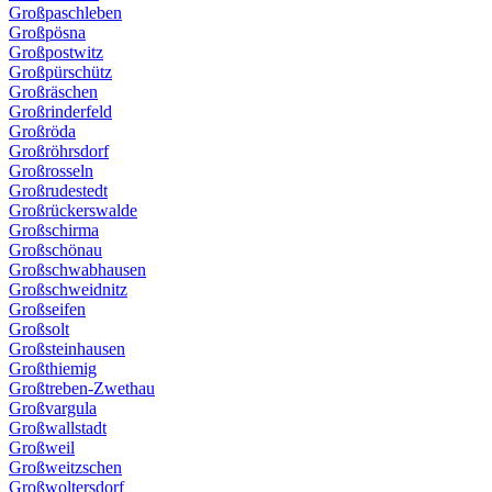
Großpaschleben
Großpösna
Großpostwitz
Großpürschütz
Großräschen
Großrinderfeld
Großröda
Großröhrsdorf
Großrosseln
Großrudestedt
Großrückerswalde
Großschirma
Großschönau
Großschwabhausen
Großschweidnitz
Großseifen
Großsolt
Großsteinhausen
Großthiemig
Großtreben-Zwethau
Großvargula
Großwallstadt
Großweil
Großweitzschen
Großwoltersdorf