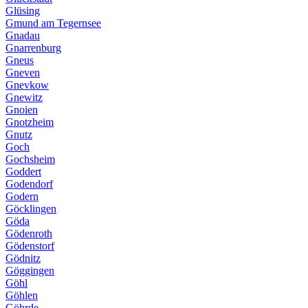
Glüsing
Gmund am Tegernsee
Gnadau
Gnarrenburg
Gneus
Gneven
Gnevkow
Gnewitz
Gnoien
Gnotzheim
Gnutz
Goch
Gochsheim
Goddert
Godendorf
Godern
Göcklingen
Göda
Gödenroth
Gödenstorf
Gödnitz
Göggingen
Göhl
Göhlen
Göhrde