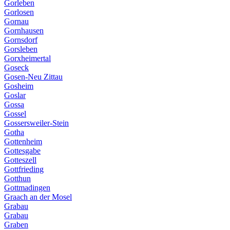
Gorleben
Gorlosen
Gornau
Gornhausen
Gornsdorf
Gorsleben
Gorxheimertal
Goseck
Gosen-Neu Zittau
Gosheim
Goslar
Gossa
Gossel
Gossersweiler-Stein
Gotha
Gottenheim
Gottesgabe
Gotteszell
Gottfrieding
Gotthun
Gottmadingen
Graach an der Mosel
Grabau
Grabau
Graben