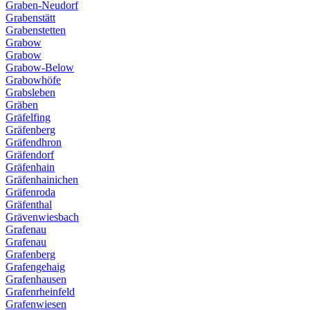
Graben-Neudorf
Grabenstätt
Grabenstetten
Grabow
Grabow
Grabow-Below
Grabowhöfe
Grabsleben
Gräben
Gräfelfing
Gräfenberg
Gräfendhron
Gräfendorf
Gräfenhain
Gräfenhainichen
Gräfenroda
Gräfenthal
Grävenwiesbach
Grafenau
Grafenau
Grafenberg
Grafengehaig
Grafenhausen
Grafenrheinfeld
Grafenwiesen