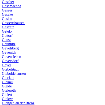
Gescher
Geschwenda
Gesees
Geseke
Geslau
Gessertshausen
Gestratz
Getelo
Gettorf
Geusa
Geußnitz
Gevelsberg
Gevenich
Gevensleben
Geversdorf
Geyer
Giebelstadt
Gieboldehausen
Gieckau
Giekau
Gielde
Gieleroth
Gielert
Gielow
Giengen an der Brenz