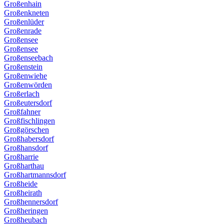
Großenhain
Großenkneten
Großenlüder
Großenrade
Großensee
Großensee
Großenseebach
Großenstein
Großenwiehe
Großenwörden
Großerlach
Großeutersdorf
Großfahner
Großfischlingen
Großgörschen
Großhabersdorf
Großhansdorf
Großharrie
Großharthau
Großhartmannsdorf
Großheide
Großheirath
Großhennersdorf
Großheringen
Großheubach