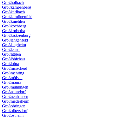
Großholbach
Großkampenberg
Großkarlbach
Großkarolinenfeld
Großkmehlen
Großkochberg
Großkorbetha
Großkrotzenburg
Großlangenfeld
Großlangheim
Großlehna
Großlittgen
Großlöbichau
Großlohra
Großmaischeid
Großmehring
Großmölsen
Großmonra
Großmühlingen
Großnaundorf
Großneuhausen
Großniedesheim
Großobringen
Großolbersdorf
Großostheim