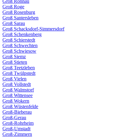
Groß Rönnau
Groß Roge
Groß Rosenburg
Groß Santersleben
Groß Sarau
Groß Schacksdorf-Simmersdorf
Groß Schenkenberg
Groß Schierstedt
Groß Schwechten
Groß Schwiesow
Groß Siemz
Groß Stieten
Groß Teetzleben
Groß Twülpstedt
Groß Vielen
Groß Vollstedt
Groß Walmstorf
Groß Wittensee
Groß Wokern
Groß Wüstenfelde
Groß-Bieberau
Groß-Gerau
Groß-Rohrheim
Groß-Umstadt
Groß-Zimmern