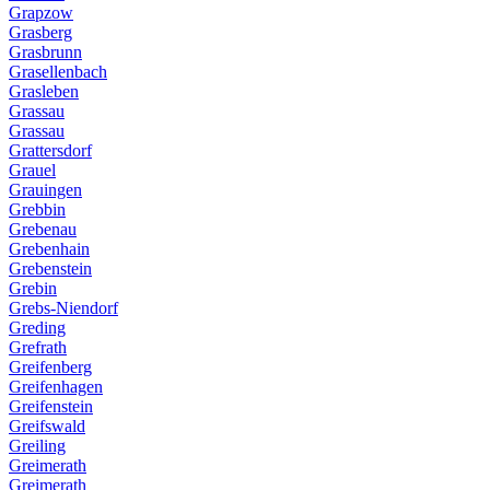
Grapzow
Grasberg
Grasbrunn
Grasellenbach
Grasleben
Grassau
Grassau
Grattersdorf
Grauel
Grauingen
Grebbin
Grebenau
Grebenhain
Grebenstein
Grebin
Grebs-Niendorf
Greding
Grefrath
Greifenberg
Greifenhagen
Greifenstein
Greifswald
Greiling
Greimerath
Greimerath