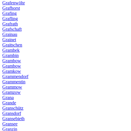
Grafenwöhr
Grafhorst
Grafing
Grafling
Grafrath
Grafschaft
Grainau
Grainet
Graitschen
Grambek
Grambin
Grambow
Grambow
Gramkow
Grammendorf
Grammentin
Grammow
Gramzow
Grana
Grande
Granschütz
Gransdorf
Gransebieth
Gransee
Granzin