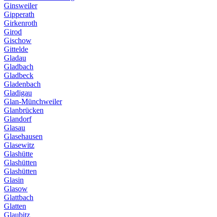
Ginsweiler
Gipperath
Girkenroth
Girod
Gischow
Gittelde
Gladau
Gladbach
Gladbeck
Gladenbach
Gladigau
Glan-Münchweiler
Glanbrücken
Glandorf
Glasau
Glasehausen
Glasewitz
Glashütte
Glashütten
Glashütten
Glasin
Glasow
Glattbach
Glatten
Glaubitz