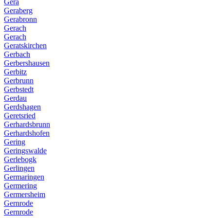
Gera
Geraberg
Gerabronn
Gerach
Gerach
Geratskirchen
Gerbach
Gerbershausen
Gerbitz
Gerbrunn
Gerbstedt
Gerdau
Gerdshagen
Geretsried
Gerhardsbrunn
Gerhardshofen
Gering
Geringswalde
Gerlebogk
Gerlingen
Germaringen
Germering
Germersheim
Gernrode
Gernrode