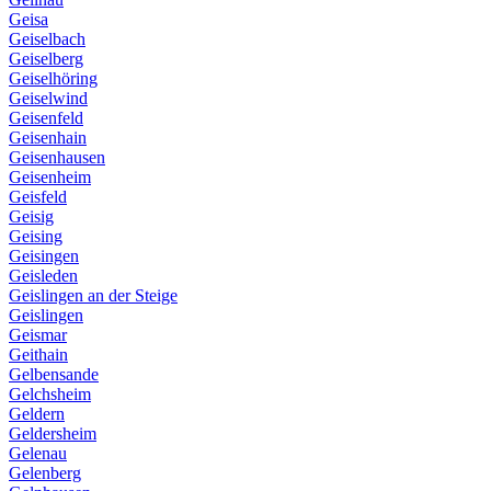
Geisa
Geiselbach
Geiselberg
Geiselhöring
Geiselwind
Geisenfeld
Geisenhain
Geisenhausen
Geisenheim
Geisfeld
Geisig
Geising
Geisingen
Geisleden
Geislingen an der Steige
Geislingen
Geismar
Geithain
Gelbensande
Gelchsheim
Geldern
Geldersheim
Gelenau
Gelenberg