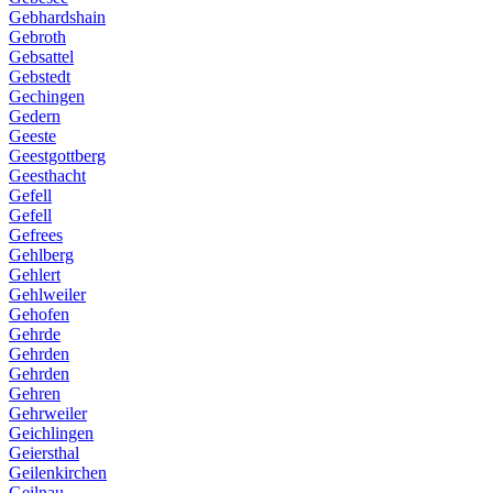
Gebhardshain
Gebroth
Gebsattel
Gebstedt
Gechingen
Gedern
Geeste
Geestgottberg
Geesthacht
Gefell
Gefell
Gefrees
Gehlberg
Gehlert
Gehlweiler
Gehofen
Gehrde
Gehrden
Gehrden
Gehren
Gehrweiler
Geichlingen
Geiersthal
Geilenkirchen
Geilnau