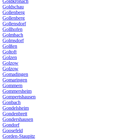
Goldkronach
Goldschau
Gollenberg
Gollenberg
Gollensdorf
Gollhofen
Golmbach
Golmsdorf
Golßen
Goltoft
Golzen
Golzow
Golzow
Gomadingen
Gomaringen
Gommern
Gommersheim
Gompertshausen
Gonbach
Gondelsheim
Gondenbrett
Gondershausen
Gondorf
Goosefeld
Gorden-Staupitz