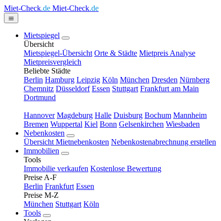
Miet-Check
.de
Miet-Check
.de
Mietspiegel
Übersicht
Mietspiegel-Übersicht
Orte & Städte
Mietpreis Analyse
Mietpreisvergleich
Beliebte Städte
Berlin
Hamburg
Leipzig
Köln
München
Dresden
Nürnberg
Chemnitz
Düsseldorf
Essen
Stuttgart
Frankfurt am Main
Dortmund
Hannover
Magdeburg
Halle
Duisburg
Bochum
Mannheim
Bremen
Wuppertal
Kiel
Bonn
Gelsenkirchen
Wiesbaden
Nebenkosten
Übersicht Mietnebenkosten
Nebenkostenabrechnung erstellen
Immobilien
Tools
Immobilie verkaufen
Kostenlose Bewertung
Preise A-F
Berlin
Frankfurt
Essen
Preise M-Z
München
Stuttgart
Köln
Tools