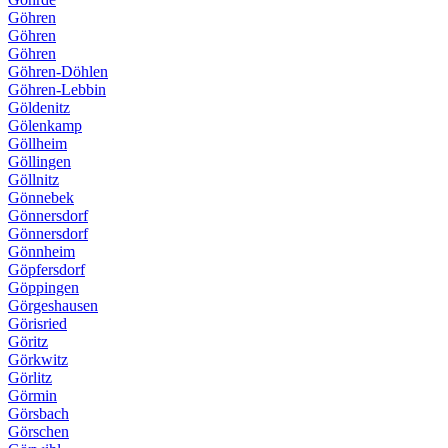
Göhren
Göhren
Göhren
Göhren-Döhlen
Göhren-Lebbin
Göldenitz
Gölenkamp
Göllheim
Göllingen
Göllnitz
Gönnebek
Gönnersdorf
Gönnersdorf
Gönnheim
Göpfersdorf
Göppingen
Görgeshausen
Görisried
Göritz
Görkwitz
Görlitz
Görmin
Görsbach
Görschen