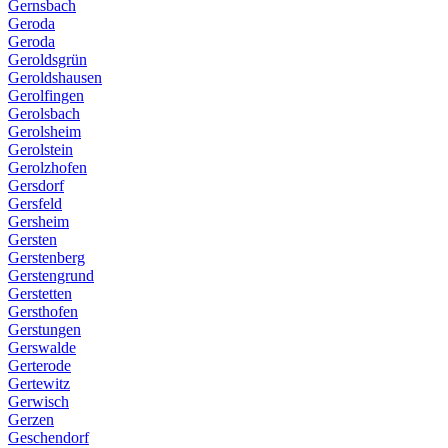
Gernsbach
Geroda
Geroda
Geroldsgrün
Geroldshausen
Gerolfingen
Gerolsbach
Gerolsheim
Gerolstein
Gerolzhofen
Gersdorf
Gersfeld
Gersheim
Gersten
Gerstenberg
Gerstengrund
Gerstetten
Gersthofen
Gerstungen
Gerswalde
Gerterode
Gertewitz
Gerwisch
Gerzen
Geschendorf