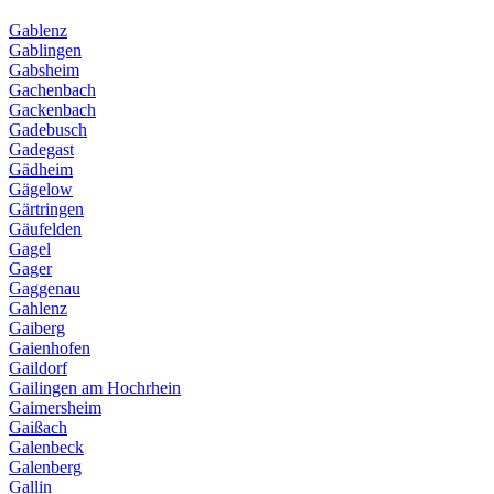
Gablenz
Gablingen
Gabsheim
Gachenbach
Gackenbach
Gadebusch
Gadegast
Gädheim
Gägelow
Gärtringen
Gäufelden
Gagel
Gager
Gaggenau
Gahlenz
Gaiberg
Gaienhofen
Gaildorf
Gailingen am Hochrhein
Gaimersheim
Gaißach
Galenbeck
Galenberg
Gallin