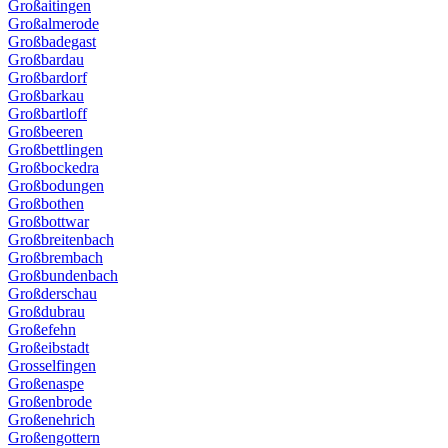
Großaitingen
Großalmerode
Großbadegast
Großbardau
Großbardorf
Großbarkau
Großbartloff
Großbeeren
Großbettlingen
Großbockedra
Großbodungen
Großbothen
Großbottwar
Großbreitenbach
Großbrembach
Großbundenbach
Großderschau
Großdubrau
Großefehn
Großeibstadt
Grosselfingen
Großenaspe
Großenbrode
Großenehrich
Großengottern