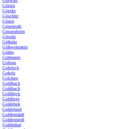
Görwihl
Görzig
Görzke
Göschitz
Gösen
Gösenroth
Gössenheim
Gössitz
Gößnitz
Gößweinstein
Göttin
Göttingen
Gohrau
Gohrisch
Gokels
Golchen
Goldbach
Goldbach
Goldbeck
Goldberg
Goldebek
Goldelund
Goldenstädt
Goldenstedt
Goldisthal