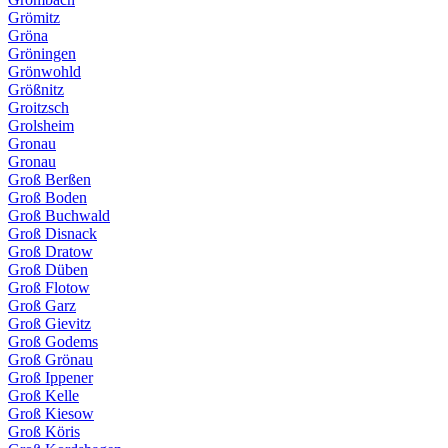
Grömitz
Gröna
Gröningen
Grönwohld
Größnitz
Groitzsch
Grolsheim
Gronau
Gronau
Groß Berßen
Groß Boden
Groß Buchwald
Groß Disnack
Groß Dratow
Groß Düben
Groß Flotow
Groß Garz
Groß Gievitz
Groß Godems
Groß Grönau
Groß Ippener
Groß Kelle
Groß Kiesow
Groß Köris