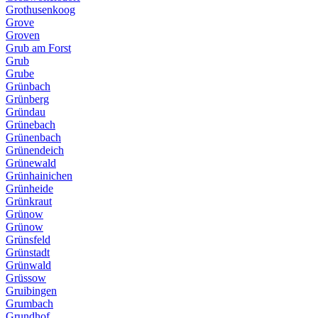
Grothusenkoog
Grove
Groven
Grub am Forst
Grub
Grube
Grünbach
Grünberg
Gründau
Grünebach
Grünenbach
Grünendeich
Grünewald
Grünhainichen
Grünheide
Grünkraut
Grünow
Grünow
Grünsfeld
Grünstadt
Grünwald
Grüssow
Gruibingen
Grumbach
Grundhof