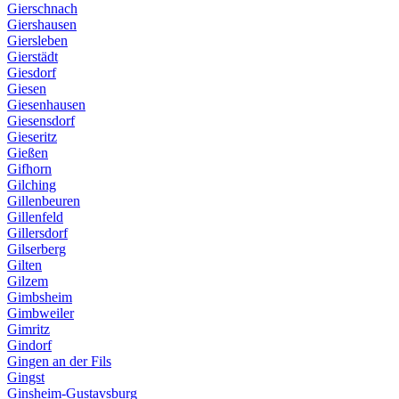
Gierschnach
Giershausen
Giersleben
Gierstädt
Giesdorf
Giesen
Giesenhausen
Giesensdorf
Gieseritz
Gießen
Gifhorn
Gilching
Gillenbeuren
Gillenfeld
Gillersdorf
Gilserberg
Gilten
Gilzem
Gimbsheim
Gimbweiler
Gimritz
Gindorf
Gingen an der Fils
Gingst
Ginsheim-Gustavsburg