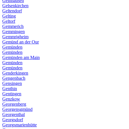
Gelnhausen
Gelsenkirchen
Geltendorf
Gelting
Geltorf
Gemmerich
Gemmingen
Gemmrigheim
Gemünd an der Our
Gemünden
Gemünden
Gemünden am Main
Gemünden
Gemünden
Genderkingen
Gengenbach
Gensingen
Genthin
Gentingen
Genzkow
Georgenberg
Georgensgmünd
Georgenthal
Georgsdorf
Georgsmarienhütte