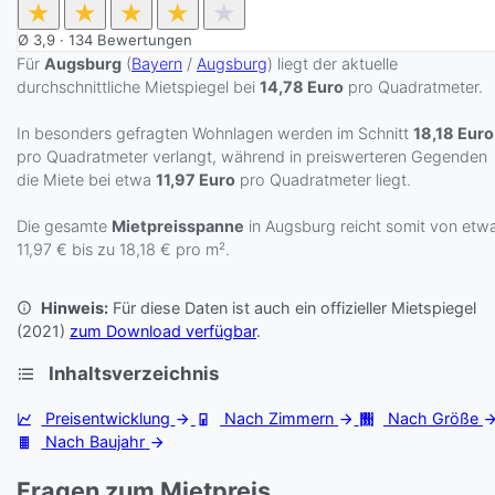
★
★
★
★
★
Ø
3,9
·
134
Bewertungen
Für
Augsburg
(
Bayern
/
Augsburg
) liegt der aktuelle
durchschnittliche Mietspiegel bei
14,78 Euro
pro Quadratmeter.
In besonders gefragten Wohnlagen werden im Schnitt
18,18 Euro
pro Quadratmeter verlangt, während in preiswerteren Gegenden
die Miete bei etwa
11,97 Euro
pro Quadratmeter liegt.
Die gesamte
Mietpreisspanne
in Augsburg reicht somit von etw
11,97 € bis zu 18,18 € pro m².
Hinweis:
Für diese Daten ist auch ein offizieller Mietspiegel
(2021)
zum Download verfügbar
.
Inhaltsverzeichnis
Preisentwicklung
Nach Zimmern
Nach Größe
Nach Baujahr
Fragen zum Mietpreis