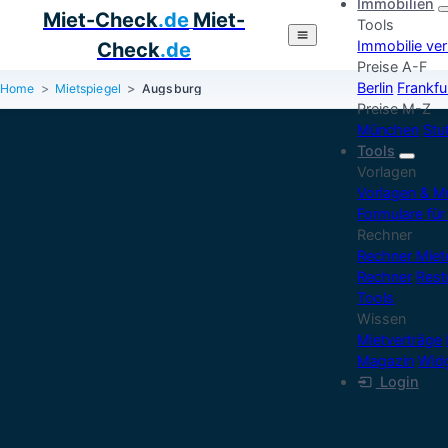
Immobilien
Miet-Check
.de
Miet-
Tools
Immobilie ve
Check
.de
Preise A-F
Berlin
Frankfu
Home
Mietspiegel
Augsburg
Preise M-Z
München
Stu
Tools
Vorlagen
Vorlagen & M
Formulare für
Rechner
Rechner Mie
Rechner
Rest
Tools
Wissen
Mietverträge
Magazin
Widg
Login