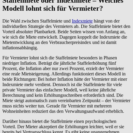
Staffelmiete oder Indexmiete – Welches
Modell lohnt sich für Vermieter?
Die Wahl zwischen Staffelmiete und
Indexmiete
hängt von der
individuellen Strategie des Vermieters ab. Die Staffelmiete bietet den
Vorteil absoluter Planbarkeit. Beide Seiten wissen von Anfang an,
wie sich die Miete entwickelt. Dagegen koppelt die Indexmiete die
Mietentwicklung an den Verbraucherpreisindex und ist damit
inflationsabhängig.
Für Vermieter lohnt sich die Staffelmiete besonders in Phasen
niedriger Inflation. Beträgt die jährliche Staffelerhöhung fünf
Prozent, die Inflation aber nur zwei Prozent, erzielt der Vermieter
eine reale Mietsteigerung. Allerdings funktioniert dieses Modell in
beide Richtungen: Bei hoher Inflation hätte der Vermieter mit einer
Indexmiete mehr verdient. Dennoch ist die Staffelmiete für viele
private Vermieter das einfachere Modell, weil keine jährliche
Berechnung und kein Erhöhungsschreiben erforderlich sind. Die
Miete steigt automatisch zum vereinbarten Zeitpunkt – der Vermieter
muss nichts weiter tun. Gerade für Vermieter mit mehreren
Wohneinheiten reduziert das den Verwaltungsaufwand erheblich.
Darüber hinaus bietet die Staffelmiete einen psychologischen
Vorteil. Der Mieter akzeptiert die Erhöhungen leichter, weil er sie
bereits bei Vertragsschluss kennt. Es gibt keine unangenehmen