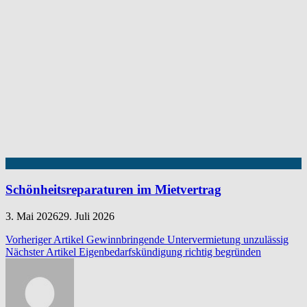
Schönheitsreparaturen im Mietvertrag
3. Mai 2026
29. Juli 2026
Beitragsnavigation
Vorheriger Artikel
Gewinnbringende Untervermietung unzulässig
Nächster Artikel
Eigenbedarfskündigung richtig begründen