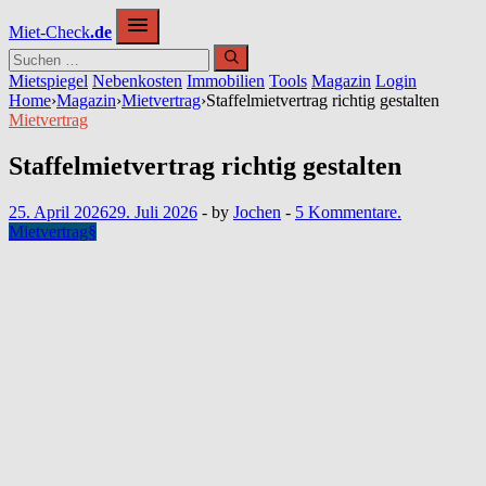
Zum
Miet-Check
.de
Inhalt
springen
Mietspiegel
Nebenkosten
Immobilien
Tools
Magazin
Login
Home
›
Magazin
›
Mietvertrag
›
Staffelmietvertrag richtig gestalten
Mietvertrag
Staffelmietvertrag richtig gestalten
25. April 2026
29. Juli 2026
-
by
Jochen
-
5 Kommentare.
Mietvertrag
§