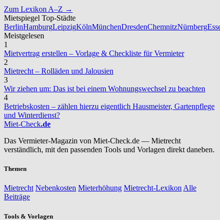
Zum Lexikon A–Z →
Mietspiegel Top-Städte
Berlin
Hamburg
Leipzig
Köln
München
Dresden
Chemnitz
Nürnberg
Ess
Meistgelesen
1
Mietvertrag erstellen – Vorlage & Checkliste für Vermieter
2
Mietrecht – Rolläden und Jalousien
3
Wir ziehen um: Das ist bei einem Wohnungswechsel zu beachten
4
Betriebskosten – zählen hierzu eigentlich Hausmeister, Gartenpflege
und Winterdienst?
Miet-Check
.de
Das Vermieter-Magazin von Miet-Check.de — Mietrecht
verständlich, mit den passenden Tools und Vorlagen direkt daneben.
Themen
Mietrecht
Nebenkosten
Mieterhöhung
Mietrecht-Lexikon
Alle
Beiträge
Tools & Vorlagen