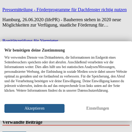
Pressemitteilung - Förderprogramme für Dachfenster richtig nutzen
Hamburg, 26.06.2020 (lifePR) - Bauherren stehen in 2020 neue
Möglichkeiten zur Verfügung, staatliche Förderung für…
Bonitätsprüfung für Vermieter
Wir benötigen deine Zustimmung
Als Vermieter ist die Bonität und Zahlungsfähigkeit Ihrer
potenziellen Mieter entscheidend für die Sicherheit und…
Wir verwenden Dienste von Drittanbietern, die Informationen im Endgerät eines
Seitenbesuchers speichern oder dort abrufen. Anschließend verarbeiten wir die
Informationen weiter. Dies alles hilft uns bei statistischen Analysen/Messungen,
Kostenlos & in 2 Minuten
personalisierter Werbung, der Einbindung in soziale Medien sowie dabei unsere Website
optimal zu gestalten und sie fortlaufend zu verbessern. Für die Speicherung, den Abruf
und die Verarbeitung benötigen wir deine Einwilligung. Deine Einwilligung kannst du
Was ist Ihre Wohnung aktuell wert?
jederzeit widerrufen, indem du auf das entsprechende Icon links unten auf der Seite
klicken. Weitere Informationen findest du in unserer Datenschutzerklärung.
Marktmiete für Ihre Adresse prüfen — mit lokalem Mietspiegel-
Abgleich.
Akzeptieren
Einstellungen
Marktmiete prüfen →
Verwandte Beiträge