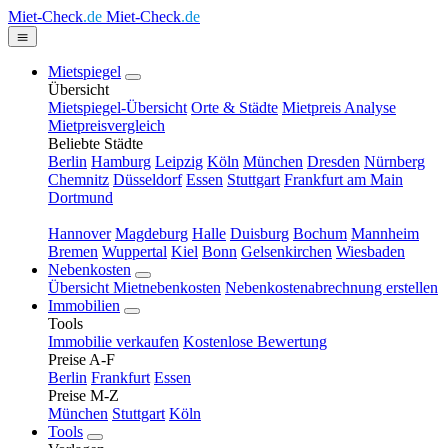
Miet-Check
.de
Miet-Check
.de
Mietspiegel
Übersicht
Mietspiegel-Übersicht
Orte & Städte
Mietpreis Analyse
Mietpreisvergleich
Beliebte Städte
Berlin
Hamburg
Leipzig
Köln
München
Dresden
Nürnberg
Chemnitz
Düsseldorf
Essen
Stuttgart
Frankfurt am Main
Dortmund
Hannover
Magdeburg
Halle
Duisburg
Bochum
Mannheim
Bremen
Wuppertal
Kiel
Bonn
Gelsenkirchen
Wiesbaden
Nebenkosten
Übersicht Mietnebenkosten
Nebenkostenabrechnung erstellen
Immobilien
Tools
Immobilie verkaufen
Kostenlose Bewertung
Preise A-F
Berlin
Frankfurt
Essen
Preise M-Z
München
Stuttgart
Köln
Tools