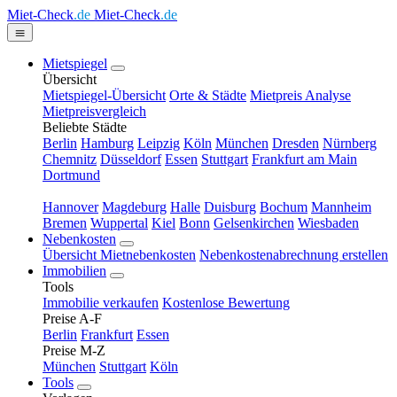
Miet-Check
.de
Miet-Check
.de
Mietspiegel
Übersicht
Mietspiegel-Übersicht
Orte & Städte
Mietpreis Analyse
Mietpreisvergleich
Beliebte Städte
Berlin
Hamburg
Leipzig
Köln
München
Dresden
Nürnberg
Chemnitz
Düsseldorf
Essen
Stuttgart
Frankfurt am Main
Dortmund
Hannover
Magdeburg
Halle
Duisburg
Bochum
Mannheim
Bremen
Wuppertal
Kiel
Bonn
Gelsenkirchen
Wiesbaden
Nebenkosten
Übersicht Mietnebenkosten
Nebenkostenabrechnung erstellen
Immobilien
Tools
Immobilie verkaufen
Kostenlose Bewertung
Preise A-F
Berlin
Frankfurt
Essen
Preise M-Z
München
Stuttgart
Köln
Tools