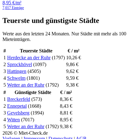
8,95 €/m²
7,017 Einträge
Teuerste und günstigste Städte
Werte aus den letzten 24 Monaten. Nur Städte mit mehr als 100
Mieteinträgen.
#
Teuerste Städte
€ / m²
1
Herdecke an der Ruhr
(1797)
10,26 €
2
Sprockhövel
(1097)
9,86 €
3
Hattingen
(4505)
9,62 €
4
Schwelm
(1801)
9,59 €
5
Wetter an der Ruhr
(1792)
9,38 €
#
Günstigste Städte
€ / m²
1
Breckerfeld
(573)
8,36 €
2
Ennepetal
(1668)
8,43 €
3
Gevelsberg
(1994)
8,81 €
4
Witten
(7017)
8,95 €
5
Wetter an der Ruhr
(1792)
9,38 €
2026 © Miet-Check.de
Vorlagen
|
Impressum
|
Datenschutz
|
AGB