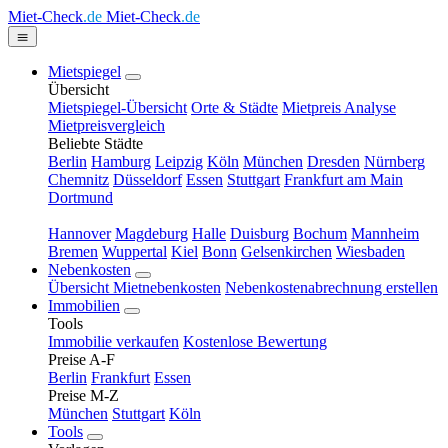
Miet-Check
.de
Miet-Check
.de
Mietspiegel
Übersicht
Mietspiegel-Übersicht
Orte & Städte
Mietpreis Analyse
Mietpreisvergleich
Beliebte Städte
Berlin
Hamburg
Leipzig
Köln
München
Dresden
Nürnberg
Chemnitz
Düsseldorf
Essen
Stuttgart
Frankfurt am Main
Dortmund
Hannover
Magdeburg
Halle
Duisburg
Bochum
Mannheim
Bremen
Wuppertal
Kiel
Bonn
Gelsenkirchen
Wiesbaden
Nebenkosten
Übersicht Mietnebenkosten
Nebenkostenabrechnung erstellen
Immobilien
Tools
Immobilie verkaufen
Kostenlose Bewertung
Preise A-F
Berlin
Frankfurt
Essen
Preise M-Z
München
Stuttgart
Köln
Tools