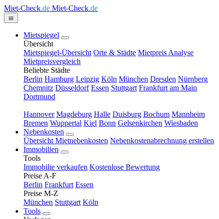
Miet-Check
.de
Miet-Check
.de
Mietspiegel
Übersicht
Mietspiegel-Übersicht
Orte & Städte
Mietpreis Analyse
Mietpreisvergleich
Beliebte Städte
Berlin
Hamburg
Leipzig
Köln
München
Dresden
Nürnberg
Chemnitz
Düsseldorf
Essen
Stuttgart
Frankfurt am Main
Dortmund
Hannover
Magdeburg
Halle
Duisburg
Bochum
Mannheim
Bremen
Wuppertal
Kiel
Bonn
Gelsenkirchen
Wiesbaden
Nebenkosten
Übersicht Mietnebenkosten
Nebenkostenabrechnung erstellen
Immobilien
Tools
Immobilie verkaufen
Kostenlose Bewertung
Preise A-F
Berlin
Frankfurt
Essen
Preise M-Z
München
Stuttgart
Köln
Tools