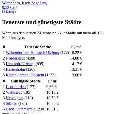
Wittenborn, Kreis Segeberg
9,52 €/m²
83 Einträge
Teuerste und günstigste Städte
Werte aus den letzten 24 Monaten. Nur Städte mit mehr als 100
Mieteinträgen.
#
Teuerste Städte
€ / m²
1
Wakendorf bei Henstedt-Ulzburg
(177)
18,22 €
2
Norderstedt
(4598)
14,88 €
3
Henstedt-Ulzburg
(895)
14,13 €
4
Hartenholm
(120)
13,31 €
5
Kaltenkirchen, Holstein
(1132)
13,06 €
#
Günstigste Städte
€ / m²
1
Lentföhrden
(177)
9,66 €
2
Wahlstedt
(185)
10,13 €
3
Neuengörs
(118)
10,53 €
4
Sülfeld
(184)
10,55 €
5
Groß Kummerfeld
(230)
10,61 €