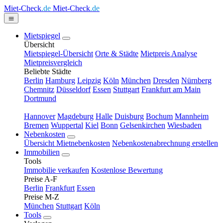
Miet-Check
.de
Miet-Check
.de
Mietspiegel
Übersicht
Mietspiegel-Übersicht
Orte & Städte
Mietpreis Analyse
Mietpreisvergleich
Beliebte Städte
Berlin
Hamburg
Leipzig
Köln
München
Dresden
Nürnberg
Chemnitz
Düsseldorf
Essen
Stuttgart
Frankfurt am Main
Dortmund
Hannover
Magdeburg
Halle
Duisburg
Bochum
Mannheim
Bremen
Wuppertal
Kiel
Bonn
Gelsenkirchen
Wiesbaden
Nebenkosten
Übersicht Mietnebenkosten
Nebenkostenabrechnung erstellen
Immobilien
Tools
Immobilie verkaufen
Kostenlose Bewertung
Preise A-F
Berlin
Frankfurt
Essen
Preise M-Z
München
Stuttgart
Köln
Tools