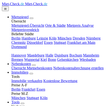
Miet-Check
.de
Miet-Check
.de
Mietspiegel
Übersicht
Mietspiegel-Übersicht
Orte & Städte
Mietpreis Analyse
Mietpreisvergleich
Beliebte Städte
Berlin
Hamburg
Leipzig
Köln
München
Dresden
Nürnberg
Chemnitz
Düsseldorf
Essen
Stuttgart
Frankfurt am Main
Dortmund
Hannover
Magdeburg
Halle
Duisburg
Bochum
Mannheim
Bremen
Wuppertal
Kiel
Bonn
Gelsenkirchen
Wiesbaden
Nebenkosten
Übersicht Mietnebenkosten
Nebenkostenabrechnung erstellen
Immobilien
Tools
Immobilie verkaufen
Kostenlose Bewertung
Preise A-F
Berlin
Frankfurt
Essen
Preise M-Z
München
Stuttgart
Köln
Tools