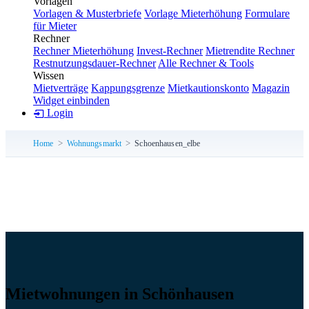
Vorlagen
Vorlagen & Musterbriefe
Vorlage Mieterhöhung
Formulare
für Mieter
Rechner
Rechner Mieterhöhung
Invest-Rechner
Mietrendite Rechner
Restnutzungsdauer-Rechner
Alle Rechner & Tools
Wissen
Mietverträge
Kappungsgrenze
Mietkautionskonto
Magazin
Widget einbinden
Login
Home
Wohnungsmarkt
Schoenhausen_elbe
Mietwohnungen in Schönhausen