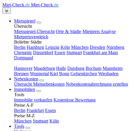
Miet-Check
.de
Miet-Check
.de
Mietspiegel
Übersicht
Mietspiegel-Übersicht
Orte & Städte
Mietpreis Analyse
Mietpreisvergleich
Beliebte Städte
Berlin
Hamburg
Leipzig
Köln
München
Dresden
Nürnberg
Chemnitz
Düsseldorf
Essen
Stuttgart
Frankfurt am Main
Dortmund
Hannover
Magdeburg
Halle
Duisburg
Bochum
Mannheim
Bremen
Wuppertal
Kiel
Bonn
Gelsenkirchen
Wiesbaden
Nebenkosten
Übersicht Mietnebenkosten
Nebenkostenabrechnung erstellen
Immobilien
Tools
Immobilie verkaufen
Kostenlose Bewertung
Preise A-F
Berlin
Frankfurt
Essen
Preise M-Z
München
Stuttgart
Köln
Tools