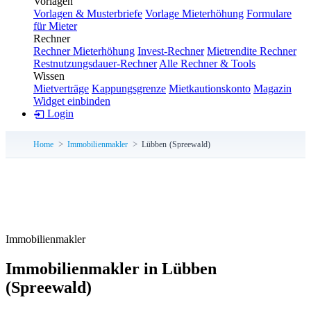
Vorlagen
Vorlagen & Musterbriefe
Vorlage Mieterhöhung
Formulare
für Mieter
Rechner
Rechner Mieterhöhung
Invest-Rechner
Mietrendite Rechner
Restnutzungsdauer-Rechner
Alle Rechner & Tools
Wissen
Mietverträge
Kappungsgrenze
Mietkautionskonto
Magazin
Widget einbinden
Login
Home
Immobilienmakler
Lübben (Spreewald)
Immobilienmakler
Immobilienmakler in Lübben
(Spreewald)