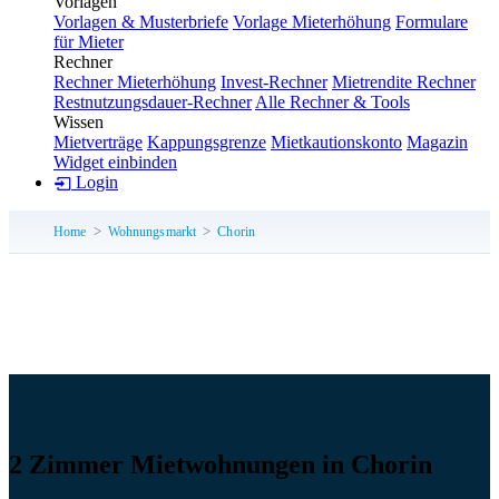
Vorlagen
Vorlagen & Musterbriefe
Vorlage Mieterhöhung
Formulare
für Mieter
Rechner
Rechner Mieterhöhung
Invest-Rechner
Mietrendite Rechner
Restnutzungsdauer-Rechner
Alle Rechner & Tools
Wissen
Mietverträge
Kappungsgrenze
Mietkautionskonto
Magazin
Widget einbinden
Login
Home
Wohnungsmarkt
Chorin
2 Zimmer Mietwohnungen in Chorin