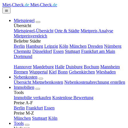
Miet-Check
.de
Miet-Check
.de
Mietspiegel
Übersicht
Mietspiegel-Übersicht
Orte & Städte
Mietpreis Analyse
Mietpreisvergleich
Beliebte Städte
Berlin
Hamburg
Leipzig
Köln
München
Dresden
Nürnberg
Chemnitz
Düsseldorf
Essen
Stuttgart
Frankfurt am Main
Dortmund
Hannover
Magdeburg
Halle
Duisburg
Bochum
Mannheim
Bremen
Wuppertal
Kiel
Bonn
Gelsenkirchen
Wiesbaden
Nebenkosten
Übersicht Mietnebenkosten
Nebenkostenabrechnung erstellen
Immobilien
Tools
Immobilie verkaufen
Kostenlose Bewertung
Preise A-F
Berlin
Frankfurt
Essen
Preise M-Z
München
Stuttgart
Köln
Tools