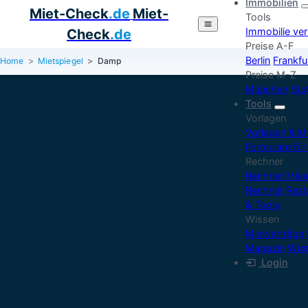
Immobilien
Miet-Check
.de
Miet-
Tools
Immobilie ve
Check
.de
Preise A-F
Berlin
Frankfu
Home
Mietspiegel
Damp
Preise M-Z
München
Stu
Tools
Vorlagen
Vorlagen & M
Formulare für
Rechner
Rechner Mie
Rechner
Rest
& Tools
Wissen
Mietverträge
Magazin
Widg
Login