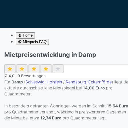
Home
Mietpreis FAQ
Mietpreisentwicklung in Damp
★
★
★
★
★
Ø
4,0
·
9
Bewertungen
Für
Damp
(
Schleswig-Holstein
/
Rendsburg-Eckernförde
) liegt d
aktuelle durchschnittliche Mietspiegel bei
14,00 Euro
pro
Quadratmeter.
In besonders gefragten Wohnlagen werden im Schnitt
15,54 Eur
pro Quadratmeter verlangt, während in preiswerteren Gegenden
die Miete bei etwa
12,74 Euro
pro Quadratmeter liegt.