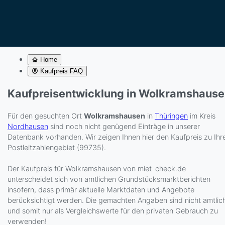
Home
Kaufpreis FAQ
Kaufpreisentwicklung in Wolkramshaus
Für den gesuchten Ort
Wolkramshausen
in
Thüringen
im Kreis
Nordhausen
sind noch nicht genügend Einträge in unserer
Datenbank vorhanden. Wir zeigen Ihnen hier den Kaufpreis zu Ih
Postleitzahlengebiet (99735).
Der Kaufpreis für Wolkramshausen von miet-check.de
unterscheidet sich von amtlichen Grundstücksmarktberichten
insofern, dass primär aktuelle Marktdaten und Angebote
berücksichtigt werden. Die gemachten Angaben sind nicht amtlic
und somit nur als Vergleichswerte für den privaten Gebrauch zu
verwenden!