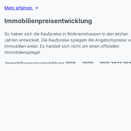
Mehr erfahren
Immobilienpreisentwicklung
So haben sich die Kaufpreise in Wolkramshausen in den letzten
Jahren entwickelt. Die Kaufpreise spiegeln die Angebotspreise v
Immobilien wider. Es handelt sich nicht um einen offiziellen
Immobilienspiegel.
Immobilienpreisentwicklung
2019
2020
2021
2022
202
Kaufpreise (einfach)
n.v.
1.246,78 €
n.v.
n.v.
n.v.
Kaufpreise (gut)
n.v.
1.520,80 €
n.v.
n.v.
n.v.
Kaufpreise (mittel)
n.v.
1.370,09 €
n.v.
n.v.
n.v.
Veränderung pro Jahr
n.v.
n.v.
n.v.
n.v.
n.v.