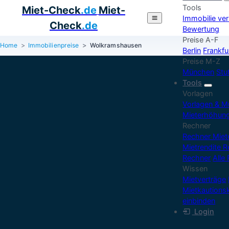
Tools
Miet-Check
.de
Miet-
Immobilie ve
Check
.de
Bewertung
Preise A-F
Home
Immobilienpreise
Wolkramshausen
Berlin
Frankfu
Preise M-Z
München
Stu
Tools
Vorlagen
Vorlagen & M
Mieterhöhun
Rechner
Rechner Mie
Mietrendite 
Rechner
Alle
Wissen
Mietverträge
Mietkautions
einbinden
Login