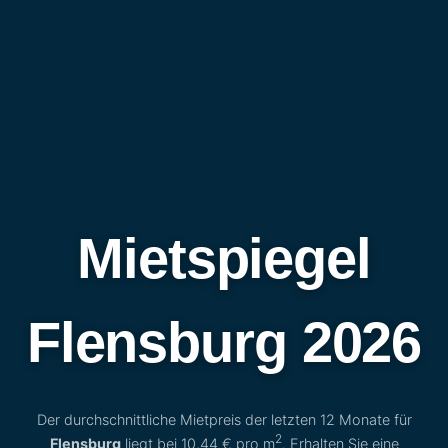
Mietspiegel
Flensburg 2026
Der durchschnittliche Mietpreis der letzten 12 Monate für
2
Flensburg
liegt bei
10,44 €
pro m
. Erhalten Sie eine