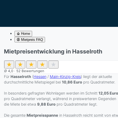
Home
Mietpreis FAQ
Mietpreisentwicklung in Hasselroth
★
★
★
★
★
Ø
4,0
·
52
Bewertungen
Für
Hasselroth
(
Hessen
/
Main-Kinzig-Kreis
) liegt der aktuelle
durchschnittliche Mietspiegel bei
10,86 Euro
pro Quadratmeter.
In besonders gefragten Wohnlagen werden im Schnitt
12,05 Eur
pro Quadratmeter verlangt, während in preiswerteren Gegenden
die Miete bei etwa
9,88 Euro
pro Quadratmeter liegt.
Die gesamte
Mietpreisspanne
in Hasselroth reicht somit von et