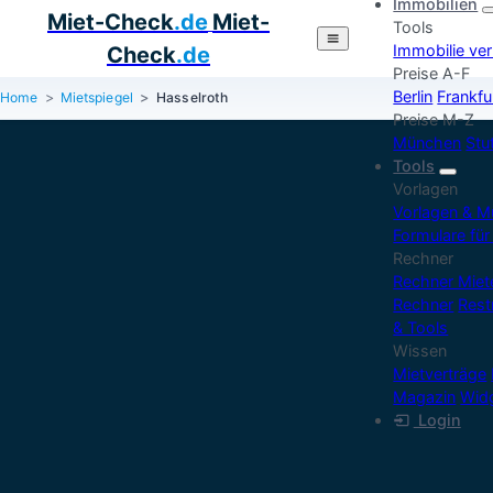
Immobilien
Miet-Check
.de
Miet-
Tools
Immobilie ve
Check
.de
Preise A-F
Berlin
Frankfu
Home
Mietspiegel
Hasselroth
Preise M-Z
München
Stu
Tools
Vorlagen
Vorlagen & M
Formulare für
Rechner
Rechner Mie
Rechner
Rest
& Tools
Wissen
Mietverträge
Magazin
Widg
Login