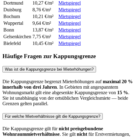
Dortmund
10,27 €/m²
Mietspiegel
Duisburg
8,76 €/m²
Mietspiegel
Bochum
10,21 €/m²
Mietspiegel
Wuppertal
9,64 €/m²
Mietspiegel
Bonn
13,87 €/m²
Mietspiegel
Gelsenkirchen
7,75 €/m²
Mietspiegel
Bielefeld
10,45 €/m²
Mietspiegel
Häufige Fragen zur Kappungsgrenze
Was ist die Kappungsgrenze bei Mieterhöhungen?
Die Kappungsgrenze begrenzt Mieterhöhungen auf
maximal 20 %
innerhalb von drei Jahren
. In Gebieten mit angespanntem
Wohnungsmarkt gilt eine abgesenkte Kappungsgrenze von
15 %
.
Sie ist unabhängig von der ortsüblichen Vergleichsmiete — beide
Grenzen gelten parallel.
Für welche Mietverhältnisse gilt die Kappungsgrenze?
Die Kappungsgrenze gilt für
nicht preisgebundene
Wohnraummietverhältnisse
. Sie gilt
nicht
für Erstvermietungen,