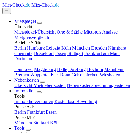
Miet-Check
.de
Miet-Check
.de
Mietspiegel
Übersicht
Mietspiegel-Übersicht
Orte & Städte
Mietpreis Analyse
Mietpreisvergleich
Beliebte Städte
Berlin
Hamburg
Leipzig
Köln
München
Dresden
Nürnberg
Chemnitz
Düsseldorf
Essen
Stuttgart
Frankfurt am Main
Dortmund
Hannover
Magdeburg
Halle
Duisburg
Bochum
Mannheim
Bremen
Wuppertal
Kiel
Bonn
Gelsenkirchen
Wiesbaden
Nebenkosten
Übersicht Mietnebenkosten
Nebenkostenabrechnung erstellen
Immobilien
Tools
Immobilie verkaufen
Kostenlose Bewertung
Preise A-F
Berlin
Frankfurt
Essen
Preise M-Z
München
Stuttgart
Köln
Tools