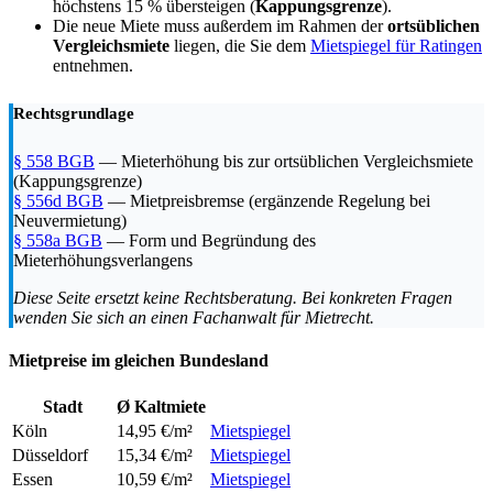
höchstens 15 % übersteigen (
Kappungsgrenze
).
Die neue Miete muss außerdem im Rahmen der
ortsüblichen
Vergleichsmiete
liegen, die Sie dem
Mietspiegel für Ratingen
entnehmen.
Rechtsgrundlage
§ 558 BGB
— Mieterhöhung bis zur ortsüblichen Vergleichsmiete
(Kappungsgrenze)
§ 556d BGB
— Mietpreisbremse (ergänzende Regelung bei
Neuvermietung)
§ 558a BGB
— Form und Begründung des
Mieterhöhungsverlangens
Diese Seite ersetzt keine Rechtsberatung. Bei konkreten Fragen
wenden Sie sich an einen Fachanwalt für Mietrecht.
Mietpreise im gleichen Bundesland
Stadt
Ø Kaltmiete
Köln
14,95 €/m²
Mietspiegel
Düsseldorf
15,34 €/m²
Mietspiegel
Essen
10,59 €/m²
Mietspiegel