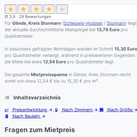
★
★
★
★
★
Ø
3,9
·
29
Bewertungen
Für
Glinde, Kreis Stormarn
(
Schleswig-Holstein
/
Stormarn
) liegt
der aktuelle durchschnittliche Mietspiegel bei
13,78 Euro
pro
Quadratmeter.
In besonders gefragten Wohnlagen werden im Schnitt
15,30 Eur
pro Quadratmeter verlangt, während in preiswerteren Gegenden
die Miete bei etwa
12,54 Euro
pro Quadratmeter liegt.
Die gesamte
Mietpreisspanne
in Glinde, Kreis Stormarn reicht
somit von etwa 12,54 € bis zu 15,30 € pro m².
Inhaltsverzeichnis
Preisentwicklung
Nach Zimmern
Nach Größe
Nach Baujahr
Fragen zum Mietpreis