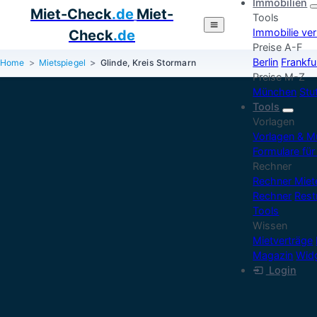
Immobilien
Miet-Check
.de
Miet-
Tools
Immobilie ve
Check
.de
Preise A-F
Berlin
Frankfu
Home
Mietspiegel
Glinde, Kreis Stormarn
Preise M-Z
München
Stu
Tools
Vorlagen
Vorlagen & M
Formulare für
Rechner
Rechner Mie
Rechner
Rest
Tools
Wissen
Mietverträge
Magazin
Widg
Login