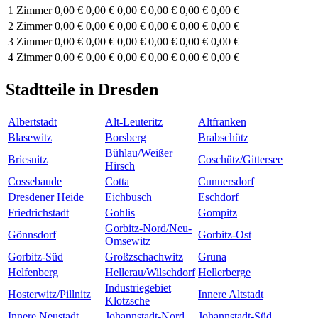
1 Zimmer
0,00 €
0,00 €
0,00 €
0,00 €
0,00 €
0,00 €
2 Zimmer
0,00 €
0,00 €
0,00 €
0,00 €
0,00 €
0,00 €
3 Zimmer
0,00 €
0,00 €
0,00 €
0,00 €
0,00 €
0,00 €
4 Zimmer
0,00 €
0,00 €
0,00 €
0,00 €
0,00 €
0,00 €
Stadtteile in Dresden
Albertstadt
Alt-Leuteritz
Altfranken
Blasewitz
Borsberg
Brabschütz
Bühlau/Weißer
Briesnitz
Coschütz/Gittersee
Hirsch
Cossebaude
Cotta
Cunnersdorf
Dresdener Heide
Eichbusch
Eschdorf
Friedrichstadt
Gohlis
Gompitz
Gorbitz-Nord/Neu-
Gönnsdorf
Gorbitz-Ost
Omsewitz
Gorbitz-Süd
Großzschachwitz
Gruna
Helfenberg
Hellerau/Wilschdorf
Hellerberge
Industriegebiet
Hosterwitz/Pillnitz
Innere Altstadt
Klotzsche
Innere Neustadt
Johannstadt-Nord
Johannstadt-Süd