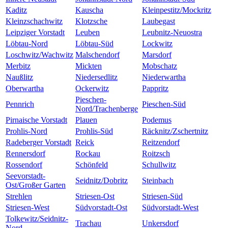
Kaditz
Kauscha
Kleinpestitz/Mockritz
Kleinzschachwitz
Klotzsche
Laubegast
Leipziger Vorstadt
Leuben
Leubnitz-Neuostra
Löbtau-Nord
Löbtau-Süd
Lockwitz
Loschwitz/Wachwitz
Malschendorf
Marsdorf
Merbitz
Mickten
Mobschatz
Naußlitz
Niedersedlitz
Niederwartha
Oberwartha
Ockerwitz
Pappritz
Pieschen-
Pennrich
Pieschen-Süd
Nord/Trachenberge
Pirnaische Vorstadt
Plauen
Podemus
Prohlis-Nord
Prohlis-Süd
Räcknitz/Zschertnitz
Radeberger Vorstadt
Reick
Reitzendorf
Rennersdorf
Rockau
Roitzsch
Rossendorf
Schönfeld
Schullwitz
Seevorstadt-
Seidnitz/Dobritz
Steinbach
Ost/Großer Garten
Strehlen
Striesen-Ost
Striesen-Süd
Striesen-West
Südvorstadt-Ost
Südvorstadt-West
Tolkewitz/Seidnitz-
Trachau
Unkersdorf
Nord