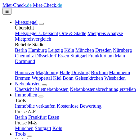
Miet-Check
.de
Miet-Check
.de
Mietspiegel
Übersicht
Mietspiegel-Übersicht
Orte & Städte
Mietpreis Analyse
Mietpreisvergleich
Beliebte Städte
Berlin
Hamburg
Leipzig
Köln
München
Dresden
Nürnberg
Chemnitz
Düsseldorf
Essen
Stuttgart
Frankfurt am Main
Dortmund
Hannover
Magdeburg
Halle
Duisburg
Bochum
Mannheim
Bremen
Wuppertal
Kiel
Bonn
Gelsenkirchen
Wiesbaden
Nebenkosten
Übersicht Mietnebenkosten
Nebenkostenabrechnung erstellen
Immobilien
Tools
Immobilie verkaufen
Kostenlose Bewertung
Preise A-F
Berlin
Frankfurt
Essen
Preise M-Z
München
Stuttgart
Köln
Tools