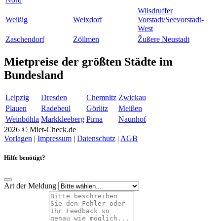
Wilsdruffer
Weißig
Weixdorf
Vorstadt/Seevorstadt-
West
Zaschendorf
Zöllmen
Žußere Neustadt
Mietpreise der größten Städte im
Bundesland
Leipzig
Dresden
Chemnitz
Zwickau
Plauen
Radebeul
Görlitz
Meißen
Weinböhla
Markkleeberg
Pirna
Naunhof
2026 © Miet-Check.de
Vorlagen
|
Impressum
|
Datenschutz
|
AGB
Hilfe benötigt?
Art der Meldung