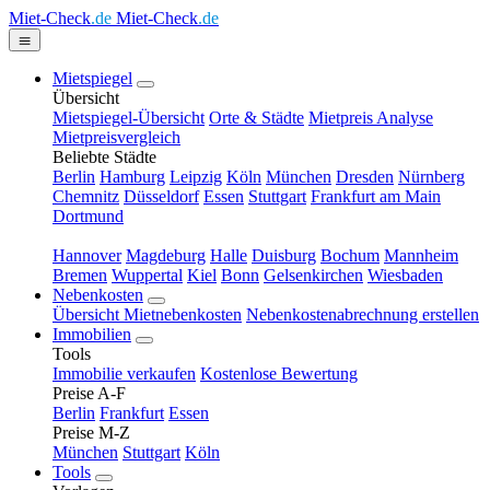
Miet-Check
.de
Miet-Check
.de
Mietspiegel
Übersicht
Mietspiegel-Übersicht
Orte & Städte
Mietpreis Analyse
Mietpreisvergleich
Beliebte Städte
Berlin
Hamburg
Leipzig
Köln
München
Dresden
Nürnberg
Chemnitz
Düsseldorf
Essen
Stuttgart
Frankfurt am Main
Dortmund
Hannover
Magdeburg
Halle
Duisburg
Bochum
Mannheim
Bremen
Wuppertal
Kiel
Bonn
Gelsenkirchen
Wiesbaden
Nebenkosten
Übersicht Mietnebenkosten
Nebenkostenabrechnung erstellen
Immobilien
Tools
Immobilie verkaufen
Kostenlose Bewertung
Preise A-F
Berlin
Frankfurt
Essen
Preise M-Z
München
Stuttgart
Köln
Tools