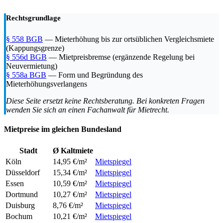
Rechtsgrundlage
§ 558 BGB
— Mieterhöhung bis zur ortsüblichen Vergleichsmiete
(Kappungsgrenze)
§ 556d BGB
— Mietpreisbremse (ergänzende Regelung bei
Neuvermietung)
§ 558a BGB
— Form und Begründung des
Mieterhöhungsverlangens
Diese Seite ersetzt keine Rechtsberatung. Bei konkreten Fragen
wenden Sie sich an einen Fachanwalt für Mietrecht.
Mietpreise im gleichen Bundesland
Stadt
Ø Kaltmiete
Köln
14,95 €/m²
Mietspiegel
Düsseldorf
15,34 €/m²
Mietspiegel
Essen
10,59 €/m²
Mietspiegel
Dortmund
10,27 €/m²
Mietspiegel
Duisburg
8,76 €/m²
Mietspiegel
Bochum
10,21 €/m²
Mietspiegel