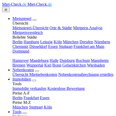
Miet-Check
.de
Miet-Check
.de
Mietspiegel
Übersicht
Mietspiegel-Übersicht
Orte & Städte
Mietpreis Analyse
Mietpreisvergleich
Beliebte Städte
Berlin
Hamburg
Leipzig
Köln
München
Dresden
Nürnberg
Chemnitz
Düsseldorf
Essen
Stuttgart
Frankfurt am Main
Dortmund
Hannover
Magdeburg
Halle
Duisburg
Bochum
Mannheim
Bremen
Wuppertal
Kiel
Bonn
Gelsenkirchen
Wiesbaden
Nebenkosten
Übersicht Mietnebenkosten
Nebenkostenabrechnung erstellen
Immobilien
Tools
Immobilie verkaufen
Kostenlose Bewertung
Preise A-F
Berlin
Frankfurt
Essen
Preise M-Z
München
Stuttgart
Köln
Tools