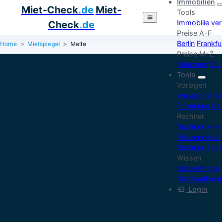
Immobilien
Miet-Check
.de
Miet-
Tools
Immobilie ve
Check
.de
Preise A-F
Berlin
Frankfu
Home
Mietspiegel
Melle
Preise M-Z
München
Stu
Tools
Vorlagen
Vorlagen & M
Formulare für
Rechner
Rechner Mie
Mietrendite 
Rechner
Alle
Wissen
Mietverträge
Mietkautions
Login