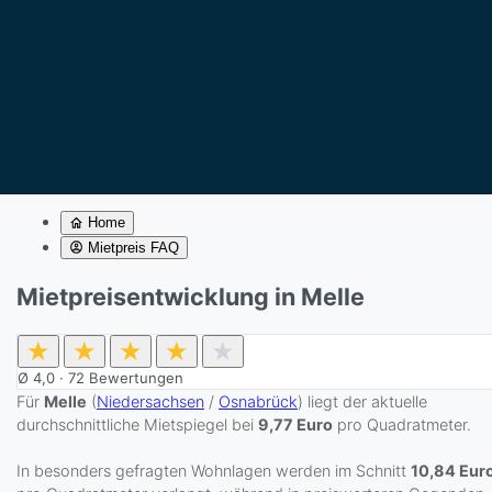
Home
Mietpreis FAQ
Mietpreisentwicklung in Melle
★
★
★
★
★
Ø
4,0
·
72
Bewertungen
Für
Melle
(
Niedersachsen
/
Osnabrück
) liegt der aktuelle
durchschnittliche Mietspiegel bei
9,77 Euro
pro Quadratmeter.
In besonders gefragten Wohnlagen werden im Schnitt
10,84 Eur