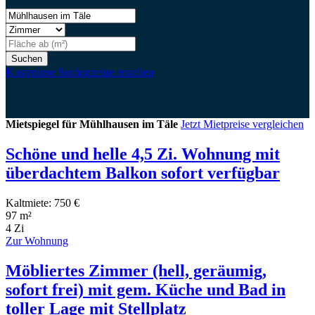
Suchen
Kostenlose Suchanzeige erstellen
Mietspiegel für Mühlhausen im Täle
Jetzt Mietpreise vergleichen
Schöne und helle 4,5 Zi. Wohnung mit
überdachtem Balkon sofort verfügbar
Kaltmiete: 750 €
97 m²
4 Zi
Zur Wohnung
Möbliertes Zimmer (hell, geräumig,
sofort frei) mit gem. Küche und Bad in
toller Lage mit Stellplatz