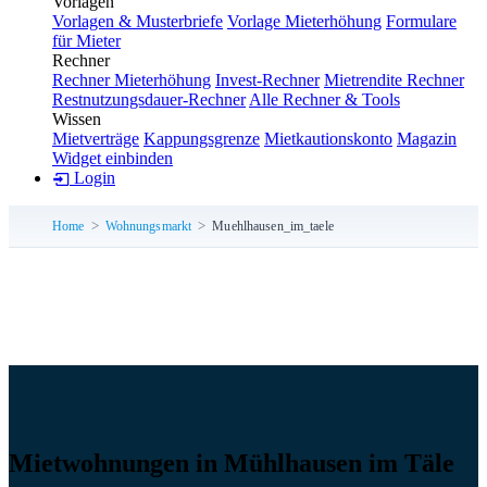
Vorlagen
Vorlagen & Musterbriefe
Vorlage Mieterhöhung
Formulare
für Mieter
Rechner
Rechner Mieterhöhung
Invest-Rechner
Mietrendite Rechner
Restnutzungsdauer-Rechner
Alle Rechner & Tools
Wissen
Mietverträge
Kappungsgrenze
Mietkautionskonto
Magazin
Widget einbinden
Login
Home
Wohnungsmarkt
Muehlhausen_im_taele
Mietwohnungen in Mühlhausen im Täle