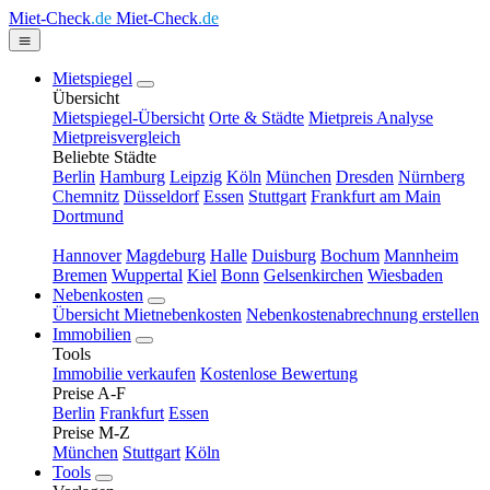
Miet-Check
.de
Miet-Check
.de
Mietspiegel
Übersicht
Mietspiegel-Übersicht
Orte & Städte
Mietpreis Analyse
Mietpreisvergleich
Beliebte Städte
Berlin
Hamburg
Leipzig
Köln
München
Dresden
Nürnberg
Chemnitz
Düsseldorf
Essen
Stuttgart
Frankfurt am Main
Dortmund
Hannover
Magdeburg
Halle
Duisburg
Bochum
Mannheim
Bremen
Wuppertal
Kiel
Bonn
Gelsenkirchen
Wiesbaden
Nebenkosten
Übersicht Mietnebenkosten
Nebenkostenabrechnung erstellen
Immobilien
Tools
Immobilie verkaufen
Kostenlose Bewertung
Preise A-F
Berlin
Frankfurt
Essen
Preise M-Z
München
Stuttgart
Köln
Tools