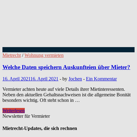
Mietrecht
/
Wohnung vermieten
Welche Daten speichern Auskunfteien über Mieter?
16. April 2021
16. April 2021
-
by
Jochen
-
Ein Kommentar
Vermieter achten heute auf viele Details ihrer Mietinteressenten.
Neben den aktuellen Gehaltsnachweisen ist die allgemeine Bonität
besonders wichtig. Oft steht schon in …
Welche
Weiterlesen
Daten
Newsletter für Vermieter
speichern
Auskunfteien
Mietrecht-Updates, die sich rechnen
über