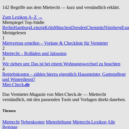
142 Begriffe aus dem Mietrecht — kurz und verständlich erklärt.
Zum Lexikon A–Z →
Mietspiegel Top-Städte
Berlin
Hamburg
Leipzig
Köln
München
Dresden
Chemnitz
Nürnberg
Ess
Meistgelesen
1
Mietvertrag erstellen – Vorlage & Checkliste für Vermieter
2
Mietrecht – Rolläden und Jalousien
3
Wir ziehen um: Das ist bei einem Wohnungswechsel zu beachten
4
Betriebskosten – zählen hierzu eigentlich Hausmeister, Gartenpflege
und Winterdienst?
Miet-Check
.de
Das Vermieter-Magazin von Miet-Check.de — Mietrecht
verständlich, mit den passenden Tools und Vorlagen direkt daneben.
Themen
Mietrecht
Nebenkosten
Mieterhöhung
Mietrecht-Lexikon
Alle
Beiträge