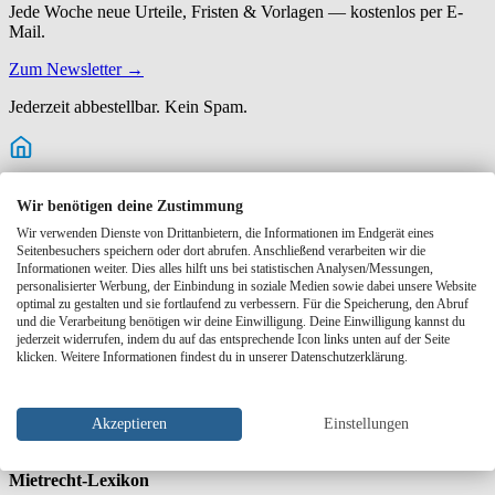
Mieter?
Jede Woche neue Urteile, Fristen & Vorlagen — kostenlos per E-
Mail.
Zum Newsletter →
Jederzeit abbestellbar. Kein Spam.
Marktmiete kostenlos prüfen
Wir benötigen deine Zustimmung
Wir verwenden Dienste von Drittanbietern, die Informationen im Endgerät eines
Sehen Sie in 2 Minuten, was Ihre Wohnung am Markt bringt — mit
Seitenbesuchers speichern oder dort abrufen. Anschließend verarbeiten wir die
lokalem Mietspiegel.
Informationen weiter. Dies alles hilft uns bei statistischen Analysen/Messungen,
personalisierter Werbung, der Einbindung in soziale Medien sowie dabei unsere Website
Jetzt Wert prüfen →
optimal zu gestalten und sie fortlaufend zu verbessern. Für die Speicherung, den Abruf
Themen
und die Verarbeitung benötigen wir deine Einwilligung. Deine Einwilligung kannst du
Mietrecht
163
Mietvertrag
81
Wohnung vermieten
81
Miete
jederzeit widerrufen, indem du auf das entsprechende Icon links unten auf der Seite
54
Nebenkosten
36
Immobilien
27
klicken. Weitere Informationen findest du in unserer Datenschutzerklärung.
Tools auf Miet-Check.de
Mietspiegel-Übersicht
Marktmiete-Analyse
Vorlagen &
Musterbriefe
Rechner Mieterhöhung
Kappungsgrenze
Nebenkosten
Akzeptieren
Einstellungen
prüfen
Mietrecht-Lexikon