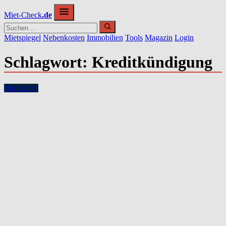
Zum
Miet-Check
.de
Inhalt
springen
Mietspiegel
Nebenkosten
Immobilien
Tools
Magazin
Login
Schlagwort:
Kreditkündigung
Mietrecht
§