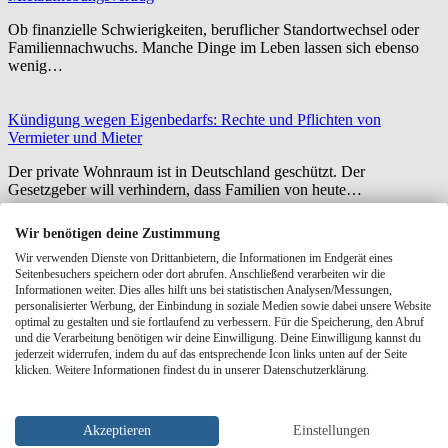
Ob finanzielle Schwierigkeiten, beruflicher Standortwechsel oder
Familiennachwuchs. Manche Dinge im Leben lassen sich ebenso
wenig…
Kündigung wegen Eigenbedarfs: Rechte und Pflichten von
Vermieter und Mieter
Der private Wohnraum ist in Deutschland geschützt. Der
Gesetzgeber will verhindern, dass Familien von heute…
Wir benötigen deine Zustimmung
Vorlage / Musterbrief - Kündigung wegen Eigenbedarf
Wir verwenden Dienste von Drittanbietern, die Informationen im Endgerät eines
Seitenbesuchers speichern oder dort abrufen. Anschließend verarbeiten wir die
Kündigung wegen Eigenbedarf (PDF) Folgendes sollte Ihr
Informationen weiter. Dies alles hilft uns bei statistischen Analysen/Messungen,
Kündigungsschreiben enthalten: Die detaillierten Umstände des
personalisierter Werbung, der Einbindung in soziale Medien sowie dabei unsere Website
Eigenbedarfs: Für…
optimal zu gestalten und sie fortlaufend zu verbessern. Für die Speicherung, den Abruf
und die Verarbeitung benötigen wir deine Einwilligung. Deine Einwilligung kannst du
jederzeit widerrufen, indem du auf das entsprechende Icon links unten auf der Seite
Pressemitteilung - Kündigung bei Störung des Hausfriedens
klicken. Weitere Informationen findest du in unserer Datenschutzerklärung.
Stuttgart, 06.11.2020 (lifePR) - Stören Mieter empfindlich den
Hausfrieden, müssen sie mit der Kündigung der…
Akzeptieren
Einstellungen