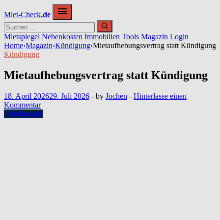
Zum
Miet-Check
.de
Inhalt
springen
Mietspiegel
Nebenkosten
Immobilien
Tools
Magazin
Login
Home
›
Magazin
›
Kündigung
›
Mietaufhebungsvertrag statt Kündigung
Kündigung
Mietaufhebungsvertrag statt Kündigung
18. April 2026
29. Juli 2026
-
by
Jochen
-
Hinterlasse einen
Kommentar
Kündigung
§