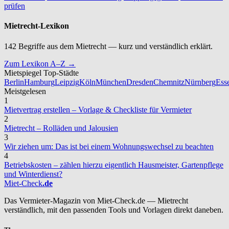
prüfen
Mietrecht-Lexikon
142 Begriffe aus dem Mietrecht — kurz und verständlich erklärt.
Zum Lexikon A–Z →
Mietspiegel Top-Städte
Berlin
Hamburg
Leipzig
Köln
München
Dresden
Chemnitz
Nürnberg
Ess
Meistgelesen
1
Mietvertrag erstellen – Vorlage & Checkliste für Vermieter
2
Mietrecht – Rolläden und Jalousien
3
Wir ziehen um: Das ist bei einem Wohnungswechsel zu beachten
4
Betriebskosten – zählen hierzu eigentlich Hausmeister, Gartenpflege
und Winterdienst?
Miet-Check
.de
Das Vermieter-Magazin von Miet-Check.de — Mietrecht
verständlich, mit den passenden Tools und Vorlagen direkt daneben.