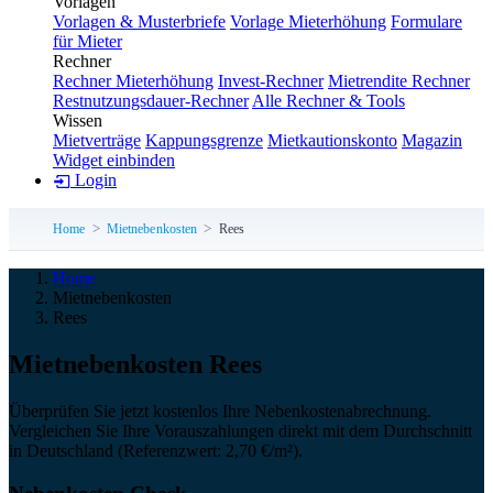
Vorlagen
Vorlagen & Musterbriefe
Vorlage Mieterhöhung
Formulare
für Mieter
Rechner
Rechner Mieterhöhung
Invest-Rechner
Mietrendite Rechner
Restnutzungsdauer-Rechner
Alle Rechner & Tools
Wissen
Mietverträge
Kappungsgrenze
Mietkautionskonto
Magazin
Widget einbinden
Login
Home
Mietnebenkosten
Rees
Home
Mietnebenkosten
Rees
Miet­neben­kosten Rees
Überprüfen Sie jetzt kostenlos Ihre Nebenkostenabrechnung.
Vergleichen Sie Ihre Vorauszahlungen direkt mit dem Durchschnitt
in Deutschland (Referenzwert: 2,70 €/m²).