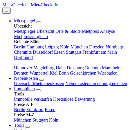
Miet-Check
.de
Miet-Check
.de
Mietspiegel
Übersicht
Mietspiegel-Übersicht
Orte & Städte
Mietpreis Analyse
Mietpreisvergleich
Beliebte Städte
Berlin
Hamburg
Leipzig
Köln
München
Dresden
Nürnberg
Chemnitz
Düsseldorf
Essen
Stuttgart
Frankfurt am Main
Dortmund
Hannover
Magdeburg
Halle
Duisburg
Bochum
Mannheim
Bremen
Wuppertal
Kiel
Bonn
Gelsenkirchen
Wiesbaden
Nebenkosten
Übersicht Mietnebenkosten
Nebenkostenabrechnung erstellen
Immobilien
Tools
Immobilie verkaufen
Kostenlose Bewertung
Preise A-F
Berlin
Frankfurt
Essen
Preise M-Z
München
Stuttgart
Köln
Tools