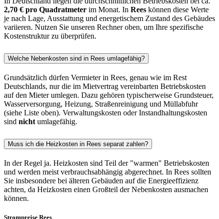
In Deutschland liegen die durchschnittlichen Betriebskosten bei ca.
2,70 € pro Quadratmeter
im Monat. In
Rees
können diese Werte
je nach Lage, Ausstattung und energetischem Zustand des Gebäudes
variieren. Nutzen Sie unseren Rechner oben, um Ihre spezifische
Kostenstruktur zu überprüfen.
Welche Nebenkosten sind in Rees umlagefähig?
Grundsätzlich dürfen Vermieter in Rees, genau wie im Rest
Deutschlands, nur die im Mietvertrag vereinbarten Betriebskosten
auf den Mieter umlegen. Dazu gehören typischerweise Grundsteuer,
Wasserversorgung, Heizung, Straßenreinigung und Müllabfuhr
(siehe Liste oben). Verwaltungskosten oder Instandhaltungskosten
sind
nicht
umlagefähig.
Muss ich die Heizkosten in Rees separat zahlen?
In der Regel ja. Heizkosten sind Teil der "warmen" Betriebskosten
und werden meist verbrauchsabhängig abgerechnet. In Rees sollten
Sie insbesondere bei älteren Gebäuden auf die Energieeffizienz
achten, da Heizkosten einen Großteil der Nebenkosten ausmachen
können.
Strompreise Rees