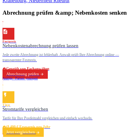
Kranenburg, Niederrhein
Rheurdt
Abrechnung prüfen &amp; Nebenkosten senken
Festpreis
Nebenkostenabrechnung prüfen lassen
Jede zweite Abrechnung ist fehlerhaft. Anwalt prüft Ihre Abrechnung online —
transparenter Festpreis.
Geprüft von Fachanwälten
Abrechnung prüfen
Anzeige · Partner: yourxpert
Tipp
Stromtarife vergleichen
Tarife für Ihre Postleitzahl vergleichen und einfach wechseln.
Ø 400 € Ersparnis pro Jahr
Jetzt vergleichen