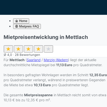
Home
Mietpreis FAQ
Mietpreisentwicklung in Mettlach
★
★
★
★
★
Ø
4,0
·
28
Bewertungen
Für
Mettlach
(
Saarland
/
Merzig-Wadern
) liegt der aktuelle
durchschnittliche Mietspiegel bei
11,13 Euro
pro Quadratmeter.
In besonders gefragten Wohnlagen werden im Schnitt
12,35 Euro
pro Quadratmeter verlangt, während in preiswerteren Gegenden
die Miete bei etwa
10,13 Euro
pro Quadratmeter liegt.
Die gesamte
Mietpreisspanne
in Mettlach reicht somit von etwa
10,13 € bis zu 12,35 € pro m².