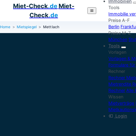
Immobilien
Miet-Check
.de
Miet-
Tools
Immobilie ve
Check
.de
Preise A-F
Berlin
Frankfu
Home
Mietspiegel
Mettlach
Preise M-Z
München
Stu
Tools
Vorlagen
Vorlagen & M
Formulare für
Rechner
Rechner Mie
Mietrendite 
Rechner
Alle
Wissen
Mietverträge
Mietkautions
Login