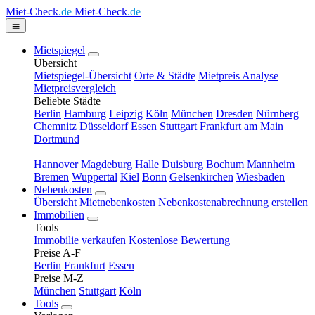
Miet-Check
.de
Miet-Check
.de
Mietspiegel
Übersicht
Mietspiegel-Übersicht
Orte & Städte
Mietpreis Analyse
Mietpreisvergleich
Beliebte Städte
Berlin
Hamburg
Leipzig
Köln
München
Dresden
Nürnberg
Chemnitz
Düsseldorf
Essen
Stuttgart
Frankfurt am Main
Dortmund
Hannover
Magdeburg
Halle
Duisburg
Bochum
Mannheim
Bremen
Wuppertal
Kiel
Bonn
Gelsenkirchen
Wiesbaden
Nebenkosten
Übersicht Mietnebenkosten
Nebenkostenabrechnung erstellen
Immobilien
Tools
Immobilie verkaufen
Kostenlose Bewertung
Preise A-F
Berlin
Frankfurt
Essen
Preise M-Z
München
Stuttgart
Köln
Tools