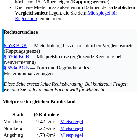
höchstens 15 % übersteigen (
Kappungsgrenze
).
Die neue Miete muss außerdem im Rahmen der
ortsüblichen
Vergleichsmiete
liegen, die Sie dem
Mietspiegel für
Regensburg
entnehmen.
Rechtsgrundlage
§ 558 BGB
— Mieterhöhung bis zur ortsüblichen Vergleichsmiete
(Kappungsgrenze)
§ 556d BGB
— Mietpreisbremse (ergänzende Regelung bei
Neuvermietung)
§ 558a BGB
— Form und Begründung des
Mieterhöhungsverlangens
Diese Seite ersetzt keine Rechtsberatung. Bei konkreten Fragen
wenden Sie sich an einen Fachanwalt für Mietrecht.
Mietpreise im gleichen Bundesland
Stadt
Ø Kaltmiete
München
19,42 €/m²
Mietspiegel
Nürnberg
14,22 €/m²
Mietspiegel
Augsburg
14,70 €/m²
Mietspiegel