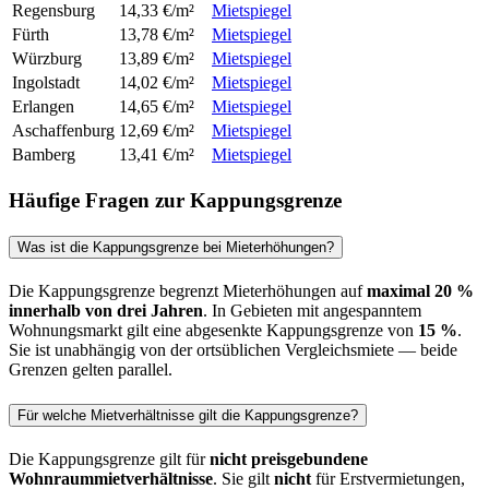
Regensburg
14,33 €/m²
Mietspiegel
Fürth
13,78 €/m²
Mietspiegel
Würzburg
13,89 €/m²
Mietspiegel
Ingolstadt
14,02 €/m²
Mietspiegel
Erlangen
14,65 €/m²
Mietspiegel
Aschaffenburg
12,69 €/m²
Mietspiegel
Bamberg
13,41 €/m²
Mietspiegel
Häufige Fragen zur Kappungsgrenze
Was ist die Kappungsgrenze bei Mieterhöhungen?
Die Kappungsgrenze begrenzt Mieterhöhungen auf
maximal 20 %
innerhalb von drei Jahren
. In Gebieten mit angespanntem
Wohnungsmarkt gilt eine abgesenkte Kappungsgrenze von
15 %
.
Sie ist unabhängig von der ortsüblichen Vergleichsmiete — beide
Grenzen gelten parallel.
Für welche Mietverhältnisse gilt die Kappungsgrenze?
Die Kappungsgrenze gilt für
nicht preisgebundene
Wohnraummietverhältnisse
. Sie gilt
nicht
für Erstvermietungen,